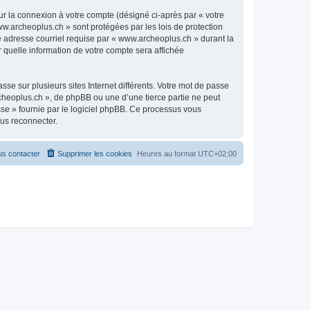
ur la connexion à votre compte (désigné ci-après par « votre
ww.archeoplus.ch » sont protégées par les lois de protection
e adresse courriel requise par « www.archeoplus.ch » durant la
r quelle information de votre compte sera affichée
se sur plusieurs sites Internet différents. Votre mot de passe
heoplus.ch », de phpBB ou une d’une tierce partie ne peut
sse » fournie par le logiciel phpBB. Ce processus vous
ous reconnecter.
s contacter
Supprimer les cookies
Heures au format
UTC+02:00