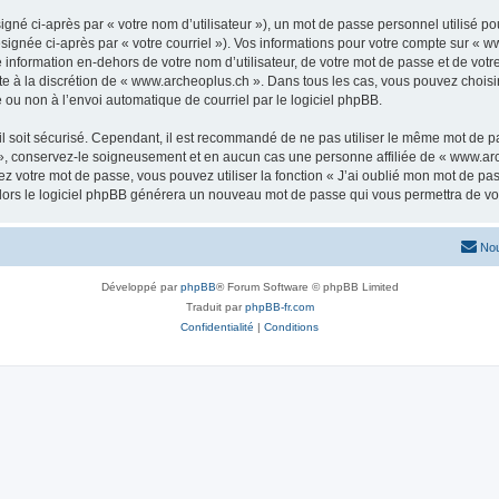
gné ci-après par « votre nom d’utilisateur »), un mot de passe personnel utilisé po
signée ci-après par « votre courriel »). Vos informations pour votre compte sur « w
nformation en-dehors de votre nom d’utilisateur, de votre mot de passe et de votr
ste à la discrétion de « www.archeoplus.ch ». Dans tous les cas, vous pouvez choisi
 ou non à l’envoi automatique de courriel par le logiciel phpBB.
l soit sécurisé. Cependant, il est recommandé de ne pas utiliser le même mot de pas
», conservez-le soigneusement et en aucun cas une personne affiliée de « www.arc
 votre mot de passe, vous pouvez utiliser la fonction « J’ai oublié mon mot de pa
, alors le logiciel phpBB générera un nouveau mot de passe qui vous permettra de v
Nou
Développé par
phpBB
® Forum Software © phpBB Limited
Traduit par
phpBB-fr.com
Confidentialité
|
Conditions