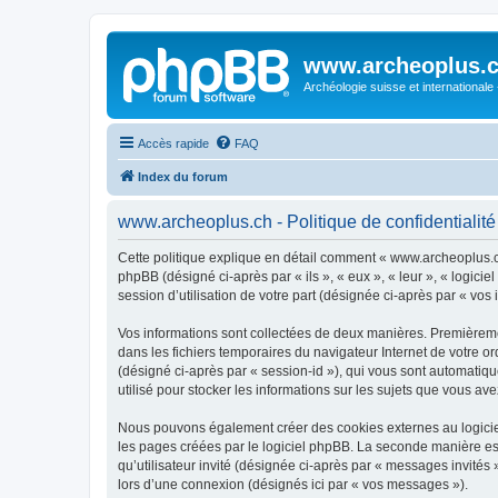
www.archeoplus.
Archéologie suisse et internationale
Accès rapide
FAQ
Index du forum
www.archeoplus.ch - Politique de confidentialité
Cette politique explique en détail comment « www.archeoplus.ch 
phpBB (désigné ci-après par « ils », « eux », « leur », « logic
session d’utilisation de votre part (désignée ci-après par « vos 
Vos informations sont collectées de deux manières. Premièremen
dans les fichiers temporaires du navigateur Internet de votre ord
(désigné ci-après par « session-id »), qui vous sont automatiq
utilisé pour stocker les informations sur les sujets que vous ave
Nous pouvons également créer des cookies externes au logicie
les pages créées par le logiciel phpBB. La seconde manière est 
qu’utilisateur invité (désignée ci-après par « messages invité
lors d’une connexion (désignés ici par « vos messages »).