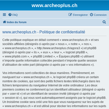
www.archeoplus.ch
FAQ
S’enregistrer
Connexion
R
Index du forum
e
www.archeoplus.ch - Politique de confidentialité
c
h
Cette politique explique en détail comment « www.archeoplus.ch » et ses
sociétés affiliées (désignés ci-après par « nous », « notre », « nos »,
e
« www.archeoplus.ch », « http://www.archeoplus.ch/agora3 ») et phpBB
r
(désigné ci-après par « ils », « eux », « leur », « logiciel phpBB »,
« www.phpbb.com », « phpBB Limited », « Équipes phpBB ») utilisent
c
n’importe quelle information collectée pendant n’importe quelle session
h
d’utilisation de votre part (désignée ci-après par « vos informations »).
e
Vos informations sont collectées de deux manières. Premièrement, en
r
naviguant sur « www.archeoplus.ch », le logiciel phpBB créera un certain
nombre de cookies, qui sont des petits fichiers textes téléchargés dans les
fichiers temporaires du navigateur Internet de votre ordinateur. Les deux
premiers cookies ne contiennent qu’un identifiant utilisateur (désigné ci-après
par « user-id ») et un identifiant de session invité (désigné ci-après par
« session-id »), qui vous sont automatiquement assignés par le logiciel phpBB.
Un troisième cookie sera créé une fois que vous naviguerez sur les sujets de
« www.archeoplus.ch » et est utilisé pour stocker les informations sur les sujets