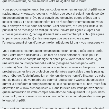
que vous avez lus, ce qui améliore votre navigation sur le forum.
Nous pouvons également créer des cookies externes au logiciel phpBB tout en
naviguant sur « www.archeoplus.ch », bien que ceux-ci soient hors de portée
du document qui est prévu pour couvrir seulement les pages créées par le
logiciel phpBB. La seconde manière est de récupérer l’information que vous
nous envoyez et que nous collectons. Ceci peut être, et n’est pas limité à : la
publication de message en tant qu’utilisateur invité (désignée ci-après par
« messages invités »), l’enregistrement sur « www.archeoplus.ch » (désignée
ici par « votre compte ») et les messages que vous envoyez après
l’enregistrement et lors d’une connexion (désignés ici par « vos messages »).
Votre compte contiendra au minimum un identifiant unique (désigné ci-après
par « votre nom d’utilisateur »), un mot de passe personnel utilisé pour la
connexion à votre compte (désigné ci-après par « votre mot de passe »), et
une adresse courriel personnelle valide (désignée ci-après par « votre
courriel »). Vos informations pour votre compte sur « www.archeoplus.ch » sont
protégées par les lois de protection des données applicables dans le pays qui
nous héberge. Toute information en-dehors de votre nom d’utilisateur, de votre
mot de passe et de votre adresse courriel requise par « www.archeoplus.ch »
durant la procédure d’enregistrement, qu’elle soit obligatoire ou non, reste à la
discrétion de « www.archeoplus.ch ». Dans tous les cas, vous pouvez choisir
quelle information de votre compte sera affichée publiquement. De plus, dans
votre profil, vous pouvez souscrire ou non à l’envoi automatique de courriel par
le logiciel phpBB.
Votre mot de passe est crypté (hashage à sens unique) afin qu’il soit sécurisé.