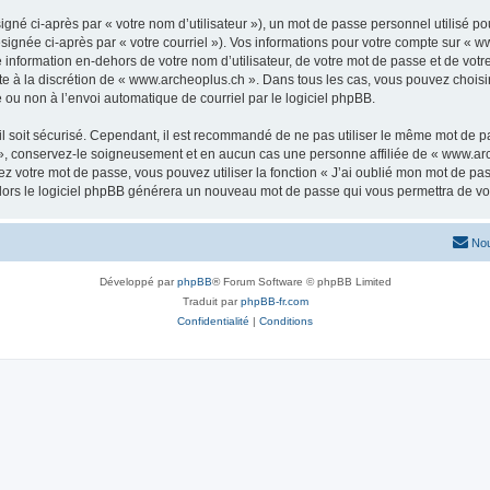
gné ci-après par « votre nom d’utilisateur »), un mot de passe personnel utilisé po
signée ci-après par « votre courriel »). Vos informations pour votre compte sur « w
nformation en-dehors de votre nom d’utilisateur, de votre mot de passe et de votr
ste à la discrétion de « www.archeoplus.ch ». Dans tous les cas, vous pouvez choisi
 ou non à l’envoi automatique de courriel par le logiciel phpBB.
l soit sécurisé. Cependant, il est recommandé de ne pas utiliser le même mot de pas
», conservez-le soigneusement et en aucun cas une personne affiliée de « www.arc
 votre mot de passe, vous pouvez utiliser la fonction « J’ai oublié mon mot de pa
, alors le logiciel phpBB générera un nouveau mot de passe qui vous permettra de v
Nou
Développé par
phpBB
® Forum Software © phpBB Limited
Traduit par
phpBB-fr.com
Confidentialité
|
Conditions