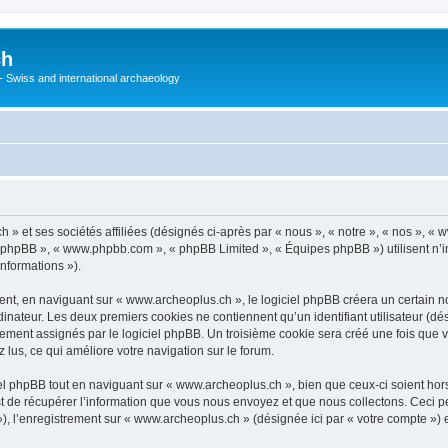
ch
 - Swiss and international archaeology
» et ses sociétés affiliées (désignés ci-après par « nous », « notre », « nos », «
iel phpBB », « www.phpbb.com », « phpBB Limited », « Équipes phpBB ») utilisent n’
informations »).
t, en naviguant sur « www.archeoplus.ch », le logiciel phpBB créera un certain nom
inateur. Les deux premiers cookies ne contiennent qu’un identifiant utilisateur (dési
uement assignés par le logiciel phpBB. Un troisième cookie sera créé une fois que 
z lus, ce qui améliore votre navigation sur le forum.
l phpBB tout en naviguant sur « www.archeoplus.ch », bien que ceux-ci soient hor
de récupérer l’information que vous nous envoyez et que nous collectons. Ceci peut 
s »), l’enregistrement sur « www.archeoplus.ch » (désignée ici par « votre compte »