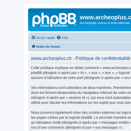
www.archeoplus.
Archéologie suisse et internationale
Accès rapide
FAQ
Index du forum
www.archeoplus.ch - Politique de confidentialité
Cette politique explique en détail comment « www.archeoplus.ch 
phpBB (désigné ci-après par « ils », « eux », « leur », « logic
session d’utilisation de votre part (désignée ci-après par « vos 
Vos informations sont collectées de deux manières. Premièremen
dans les fichiers temporaires du navigateur Internet de votre ord
(désigné ci-après par « session-id »), qui vous sont automatiq
utilisé pour stocker les informations sur les sujets que vous ave
Nous pouvons également créer des cookies externes au logicie
les pages créées par le logiciel phpBB. La seconde manière est 
qu’utilisateur invité (désignée ci-après par « messages invité
lors d’une connexion (désignés ici par « vos messages »).