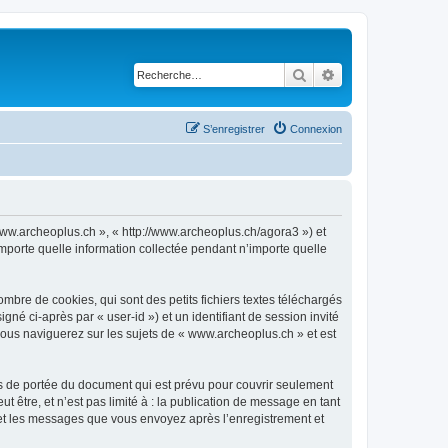
Rechercher
Recherche avancé
S’enregistrer
Connexion
 www.archeoplus.ch », « http://www.archeoplus.ch/agora3 ») et
importe quelle information collectée pendant n’importe quelle
bre de cookies, qui sont des petits fichiers textes téléchargés
gné ci-après par « user-id ») et un identifiant de session invité
vous naviguerez sur les sujets de « www.archeoplus.ch » et est
s de portée du document qui est prévu pour couvrir seulement
être, et n’est pas limité à : la publication de message en tant
) et les messages que vous envoyez après l’enregistrement et