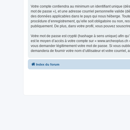
Votre compte contiendra au minimum un identifiant unique (dési
mot de passe »), et une adresse courriel personnelle valide (dé
des données applicables dans le pays qui nous héberge. Toute i
procédure d’enregistrement, qu’elle soit obligatoire ou non, re
publiquement. De plus, dans votre profil, vous pouvez souscrire
Votre mot de passe est crypté (hashage à sens unique) afin qu’i
est le moyen d’accès à votre compte sur « www.archeoplus.ch 
vous demander légitimement votre mot de passe. Si vous oubliez
demandera de fournir votre nom d’utilisateur et votre courriel
Index du forum