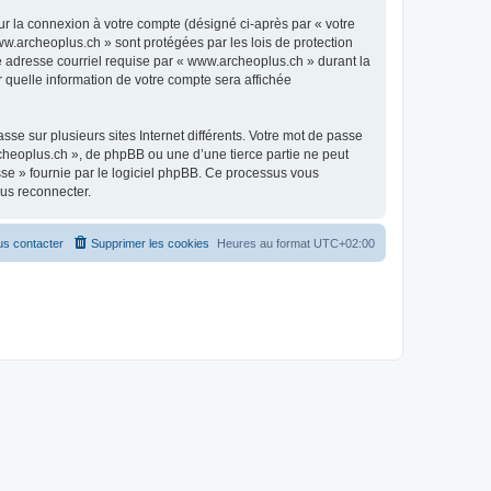
ur la connexion à votre compte (désigné ci-après par « votre
ww.archeoplus.ch » sont protégées par les lois de protection
e adresse courriel requise par « www.archeoplus.ch » durant la
r quelle information de votre compte sera affichée
se sur plusieurs sites Internet différents. Votre mot de passe
heoplus.ch », de phpBB ou une d’une tierce partie ne peut
sse » fournie par le logiciel phpBB. Ce processus vous
ous reconnecter.
s contacter
Supprimer les cookies
Heures au format
UTC+02:00