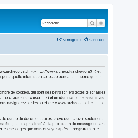
Rechercher
Recherche avancé
S’enregistrer
Connexion
 www.archeoplus.ch », « http://www.archeoplus.ch/agora3 ») et
importe quelle information collectée pendant n’importe quelle
bre de cookies, qui sont des petits fichiers textes téléchargés
gné ci-après par « user-id ») et un identifiant de session invité
vous naviguerez sur les sujets de « www.archeoplus.ch » et est
s de portée du document qui est prévu pour couvrir seulement
être, et n’est pas limité à : la publication de message en tant
) et les messages que vous envoyez après l’enregistrement et