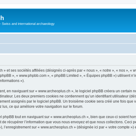
ch
 - Swiss and international archaeology
» et ses sociétés affiliées (désignés ci-après par « nous », « notre », « nos », «
iel phpBB », « www.phpbb.com », « phpBB Limited », « Équipes phpBB ») utilisent n’
informations »).
t, en naviguant sur « www.archeoplus.ch », le logiciel phpBB créera un certain nom
inateur. Les deux premiers cookies ne contiennent qu’un identifiant utilisateur (dési
uement assignés par le logiciel phpBB. Un troisième cookie sera créé une fois que 
z lus, ce qui améliore votre navigation sur le forum.
l phpBB tout en naviguant sur « www.archeoplus.ch », bien que ceux-ci soient hor
de récupérer l’information que vous nous envoyez et que nous collectons. Ceci peut 
s »), l’enregistrement sur « www.archeoplus.ch » (désignée ici par « votre compte »