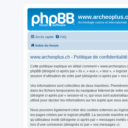
www.archeoplus.
Archéologie suisse et internationale
Accès rapide
FAQ
Index du forum
www.archeoplus.ch - Politique de confidentialité
Cette politique explique en détail comment « www.archeoplus.ch 
phpBB (désigné ci-après par « ils », « eux », « leur », « logic
session d’utilisation de votre part (désignée ci-après par « vos 
Vos informations sont collectées de deux manières. Premièremen
dans les fichiers temporaires du navigateur Internet de votre ord
(désigné ci-après par « session-id »), qui vous sont automatiq
utilisé pour stocker les informations sur les sujets que vous ave
Nous pouvons également créer des cookies externes au logicie
les pages créées par le logiciel phpBB. La seconde manière est 
qu’utilisateur invité (désignée ci-après par « messages invité
lors d’une connexion (désignés ici par « vos messages »).