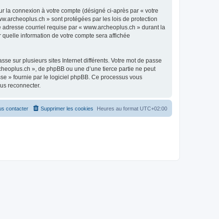
ur la connexion à votre compte (désigné ci-après par « votre
ww.archeoplus.ch » sont protégées par les lois de protection
e adresse courriel requise par « www.archeoplus.ch » durant la
r quelle information de votre compte sera affichée
se sur plusieurs sites Internet différents. Votre mot de passe
heoplus.ch », de phpBB ou une d’une tierce partie ne peut
sse » fournie par le logiciel phpBB. Ce processus vous
ous reconnecter.
s contacter
Supprimer les cookies
Heures au format
UTC+02:00