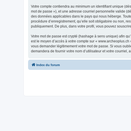
Votre compte contiendra au minimum un identifiant unique (dési
mot de passe »), et une adresse courriel personnelle valide (dé
des données applicables dans le pays qui nous héberge. Toute i
procédure d’enregistrement, qu’elle soit obligatoire ou non, re
publiquement. De plus, dans votre profil, vous pouvez souscrire
Votre mot de passe est crypté (hashage à sens unique) afin qu’i
est le moyen d’accès à votre compte sur « www.archeoplus.ch 
vous demander légitimement votre mot de passe. Si vous oubliez
demandera de fournir votre nom d’utilisateur et votre courriel
Index du forum