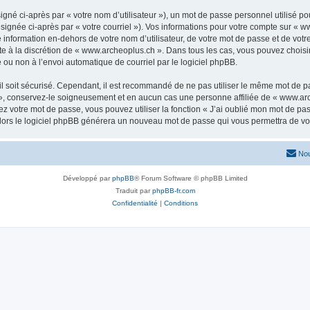
gné ci-après par « votre nom d’utilisateur »), un mot de passe personnel utilisé po
signée ci-après par « votre courriel »). Vos informations pour votre compte sur « w
nformation en-dehors de votre nom d’utilisateur, de votre mot de passe et de votr
ste à la discrétion de « www.archeoplus.ch ». Dans tous les cas, vous pouvez choisi
 ou non à l’envoi automatique de courriel par le logiciel phpBB.
l soit sécurisé. Cependant, il est recommandé de ne pas utiliser le même mot de pas
», conservez-le soigneusement et en aucun cas une personne affiliée de « www.arc
 votre mot de passe, vous pouvez utiliser la fonction « J’ai oublié mon mot de pa
, alors le logiciel phpBB générera un nouveau mot de passe qui vous permettra de v
Nou
Développé par
phpBB
® Forum Software © phpBB Limited
Traduit par
phpBB-fr.com
Confidentialité
|
Conditions