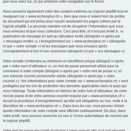
que vous avez lus, ce qui améliore votre navigation sur le forum.
Nous pouvons également créer des cookies externes au logiciel phpBB tout en
naviguant sur « www.archeoplus.ch », bien que ceux-ci soient hors de portée
du document qui est prévu pour couvrir seulement les pages créées par le
logiciel phpBB. La seconde manière est de récupérer l’information que vous
nous envoyez et que nous collectons. Ceci peut être, et n’est pas limité à : la
publication de message en tant qu’utilisateur invité (désignée ci-après par
« messages invités »), l’enregistrement sur « www.archeoplus.ch » (désignée
ici par « votre compte ») et les messages que vous envoyez après
l’enregistrement et lors d’une connexion (désignés ici par « vos messages »).
Votre compte contiendra au minimum un identifiant unique (désigné ci-après
par « votre nom d’utilisateur »), un mot de passe personnel utilisé pour la
connexion à votre compte (désigné ci-après par « votre mot de passe »), et
une adresse courriel personnelle valide (désignée ci-après par « votre
courriel »). Vos informations pour votre compte sur « www.archeoplus.ch » sont
protégées par les lois de protection des données applicables dans le pays qui
nous héberge. Toute information en-dehors de votre nom d’utilisateur, de votre
mot de passe et de votre adresse courriel requise par « www.archeoplus.ch »
durant la procédure d’enregistrement, qu’elle soit obligatoire ou non, reste à la
discrétion de « www.archeoplus.ch ». Dans tous les cas, vous pouvez choisir
quelle information de votre compte sera affichée publiquement. De plus, dans
votre profil, vous pouvez souscrire ou non à l’envoi automatique de courriel par
le logiciel phpBB.
Votre mot de passe est crypté (hashage à sens unique) afin qu’il soit sécurisé.