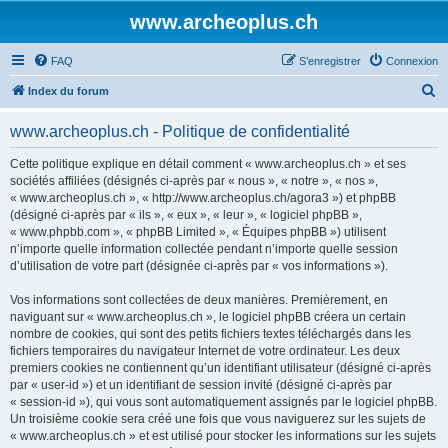
www.archeoplus.ch
FAQ
S’enregistrer
Connexion
R
Index du forum
e
www.archeoplus.ch - Politique de confidentialité
c
h
Cette politique explique en détail comment « www.archeoplus.ch » et ses
sociétés affiliées (désignés ci-après par « nous », « notre », « nos »,
e
« www.archeoplus.ch », « http://www.archeoplus.ch/agora3 ») et phpBB
r
(désigné ci-après par « ils », « eux », « leur », « logiciel phpBB »,
« www.phpbb.com », « phpBB Limited », « Équipes phpBB ») utilisent
c
n’importe quelle information collectée pendant n’importe quelle session
h
d’utilisation de votre part (désignée ci-après par « vos informations »).
e
Vos informations sont collectées de deux manières. Premièrement, en
r
naviguant sur « www.archeoplus.ch », le logiciel phpBB créera un certain
nombre de cookies, qui sont des petits fichiers textes téléchargés dans les
fichiers temporaires du navigateur Internet de votre ordinateur. Les deux
premiers cookies ne contiennent qu’un identifiant utilisateur (désigné ci-après
par « user-id ») et un identifiant de session invité (désigné ci-après par
« session-id »), qui vous sont automatiquement assignés par le logiciel phpBB.
Un troisième cookie sera créé une fois que vous naviguerez sur les sujets de
« www.archeoplus.ch » et est utilisé pour stocker les informations sur les sujets