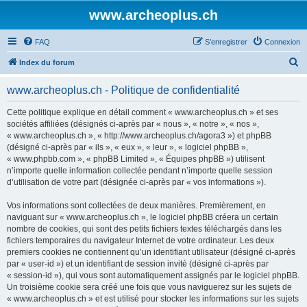
www.archeoplus.ch
FAQ
S’enregistrer
Connexion
R
Index du forum
e
www.archeoplus.ch - Politique de confidentialité
c
h
Cette politique explique en détail comment « www.archeoplus.ch » et ses
sociétés affiliées (désignés ci-après par « nous », « notre », « nos »,
e
« www.archeoplus.ch », « http://www.archeoplus.ch/agora3 ») et phpBB
r
(désigné ci-après par « ils », « eux », « leur », « logiciel phpBB »,
« www.phpbb.com », « phpBB Limited », « Équipes phpBB ») utilisent
c
n’importe quelle information collectée pendant n’importe quelle session
h
d’utilisation de votre part (désignée ci-après par « vos informations »).
e
Vos informations sont collectées de deux manières. Premièrement, en
r
naviguant sur « www.archeoplus.ch », le logiciel phpBB créera un certain
nombre de cookies, qui sont des petits fichiers textes téléchargés dans les
fichiers temporaires du navigateur Internet de votre ordinateur. Les deux
premiers cookies ne contiennent qu’un identifiant utilisateur (désigné ci-après
par « user-id ») et un identifiant de session invité (désigné ci-après par
« session-id »), qui vous sont automatiquement assignés par le logiciel phpBB.
Un troisième cookie sera créé une fois que vous naviguerez sur les sujets de
« www.archeoplus.ch » et est utilisé pour stocker les informations sur les sujets