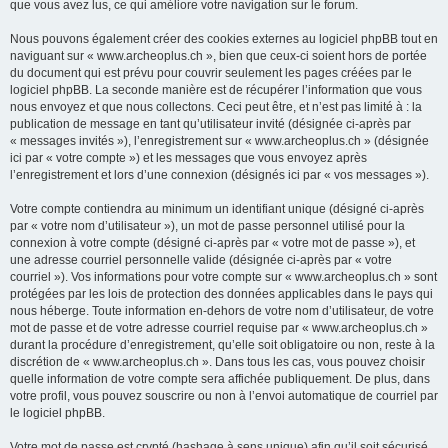
que vous avez lus, ce qui améliore votre navigation sur le forum.
Nous pouvons également créer des cookies externes au logiciel phpBB tout en
naviguant sur « www.archeoplus.ch », bien que ceux-ci soient hors de portée
du document qui est prévu pour couvrir seulement les pages créées par le
logiciel phpBB. La seconde manière est de récupérer l’information que vous
nous envoyez et que nous collectons. Ceci peut être, et n’est pas limité à : la
publication de message en tant qu’utilisateur invité (désignée ci-après par
« messages invités »), l’enregistrement sur « www.archeoplus.ch » (désignée
ici par « votre compte ») et les messages que vous envoyez après
l’enregistrement et lors d’une connexion (désignés ici par « vos messages »).
Votre compte contiendra au minimum un identifiant unique (désigné ci-après
par « votre nom d’utilisateur »), un mot de passe personnel utilisé pour la
connexion à votre compte (désigné ci-après par « votre mot de passe »), et
une adresse courriel personnelle valide (désignée ci-après par « votre
courriel »). Vos informations pour votre compte sur « www.archeoplus.ch » sont
protégées par les lois de protection des données applicables dans le pays qui
nous héberge. Toute information en-dehors de votre nom d’utilisateur, de votre
mot de passe et de votre adresse courriel requise par « www.archeoplus.ch »
durant la procédure d’enregistrement, qu’elle soit obligatoire ou non, reste à la
discrétion de « www.archeoplus.ch ». Dans tous les cas, vous pouvez choisir
quelle information de votre compte sera affichée publiquement. De plus, dans
votre profil, vous pouvez souscrire ou non à l’envoi automatique de courriel par
le logiciel phpBB.
Votre mot de passe est crypté (hashage à sens unique) afin qu’il soit sécurisé.