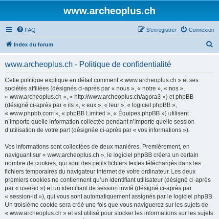
www.archeoplus.ch
FAQ
S’enregistrer
Connexion
R
Index du forum
e
www.archeoplus.ch - Politique de confidentialité
c
h
Cette politique explique en détail comment « www.archeoplus.ch » et ses
sociétés affiliées (désignés ci-après par « nous », « notre », « nos »,
e
« www.archeoplus.ch », « http://www.archeoplus.ch/agora3 ») et phpBB
r
(désigné ci-après par « ils », « eux », « leur », « logiciel phpBB »,
« www.phpbb.com », « phpBB Limited », « Équipes phpBB ») utilisent
c
n’importe quelle information collectée pendant n’importe quelle session
h
d’utilisation de votre part (désignée ci-après par « vos informations »).
e
Vos informations sont collectées de deux manières. Premièrement, en
r
naviguant sur « www.archeoplus.ch », le logiciel phpBB créera un certain
nombre de cookies, qui sont des petits fichiers textes téléchargés dans les
fichiers temporaires du navigateur Internet de votre ordinateur. Les deux
premiers cookies ne contiennent qu’un identifiant utilisateur (désigné ci-après
par « user-id ») et un identifiant de session invité (désigné ci-après par
« session-id »), qui vous sont automatiquement assignés par le logiciel phpBB.
Un troisième cookie sera créé une fois que vous naviguerez sur les sujets de
« www.archeoplus.ch » et est utilisé pour stocker les informations sur les sujets