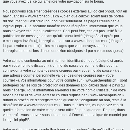
que vous avez lus, ce qui améliore votre navigation sur le forum.
Nous pouvons également créer des cookies externes au logiciel phpBB tout en
naviguant sur « www.archeoplus.ch », bien que ceux-ci soient hors de portée
du document qui est prévu pour couvrir seulement les pages créées par le
logiciel phpBB. La seconde manière est de récupérer l’information que vous
nous envoyez et que nous collectons. Ceci peut être, et n’est pas limité à : la
publication de message en tant qu’utilisateur invité (désignée ci-après par
« messages invités »), l’enregistrement sur « www.archeoplus.ch » (désignée
ici par « votre compte ») et les messages que vous envoyez après
l’enregistrement et lors d’une connexion (désignés ici par « vos messages »).
Votre compte contiendra au minimum un identifiant unique (désigné ci-après
par « votre nom d’utilisateur »), un mot de passe personnel utilisé pour la
connexion à votre compte (désigné ci-après par « votre mot de passe »), et
une adresse courriel personnelle valide (désignée ci-après par « votre
courriel »). Vos informations pour votre compte sur « www.archeoplus.ch » sont
protégées par les lois de protection des données applicables dans le pays qui
nous héberge. Toute information en-dehors de votre nom d’utilisateur, de votre
mot de passe et de votre adresse courriel requise par « www.archeoplus.ch »
durant la procédure d’enregistrement, qu’elle soit obligatoire ou non, reste à la
discrétion de « www.archeoplus.ch ». Dans tous les cas, vous pouvez choisir
quelle information de votre compte sera affichée publiquement. De plus, dans
votre profil, vous pouvez souscrire ou non à l’envoi automatique de courriel par
le logiciel phpBB.
Votre mot de passe est crypté (hashage à sens unique) afin qu’il soit sécurisé.