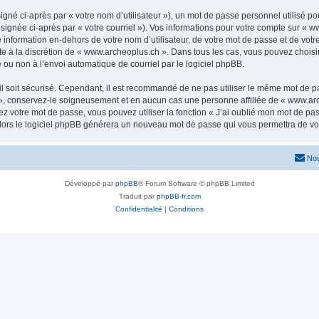
gné ci-après par « votre nom d’utilisateur »), un mot de passe personnel utilisé po
signée ci-après par « votre courriel »). Vos informations pour votre compte sur « w
nformation en-dehors de votre nom d’utilisateur, de votre mot de passe et de votr
ste à la discrétion de « www.archeoplus.ch ». Dans tous les cas, vous pouvez choisi
 ou non à l’envoi automatique de courriel par le logiciel phpBB.
l soit sécurisé. Cependant, il est recommandé de ne pas utiliser le même mot de pas
», conservez-le soigneusement et en aucun cas une personne affiliée de « www.arc
 votre mot de passe, vous pouvez utiliser la fonction « J’ai oublié mon mot de pa
, alors le logiciel phpBB générera un nouveau mot de passe qui vous permettra de v
Nou
Développé par
phpBB
® Forum Software © phpBB Limited
Traduit par
phpBB-fr.com
Confidentialité
|
Conditions