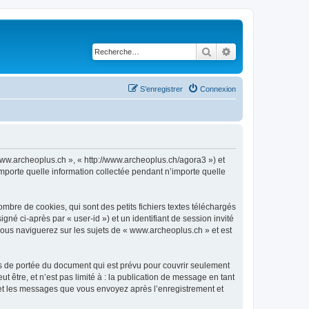
Rechercher
Recherche avancé
S’enregistrer
Connexion
 www.archeoplus.ch », « http://www.archeoplus.ch/agora3 ») et
importe quelle information collectée pendant n’importe quelle
bre de cookies, qui sont des petits fichiers textes téléchargés
gné ci-après par « user-id ») et un identifiant de session invité
vous naviguerez sur les sujets de « www.archeoplus.ch » et est
s de portée du document qui est prévu pour couvrir seulement
être, et n’est pas limité à : la publication de message en tant
) et les messages que vous envoyez après l’enregistrement et