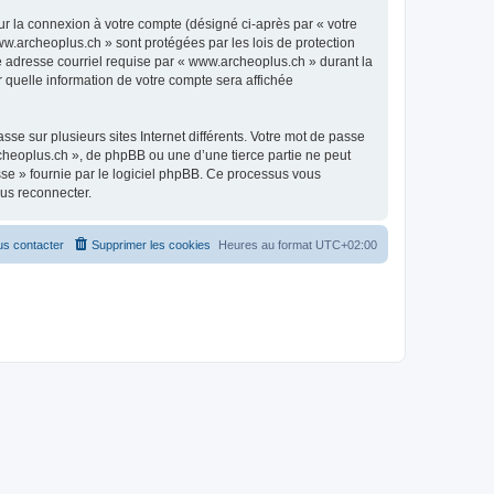
ur la connexion à votre compte (désigné ci-après par « votre
ww.archeoplus.ch » sont protégées par les lois de protection
e adresse courriel requise par « www.archeoplus.ch » durant la
r quelle information de votre compte sera affichée
se sur plusieurs sites Internet différents. Votre mot de passe
heoplus.ch », de phpBB ou une d’une tierce partie ne peut
sse » fournie par le logiciel phpBB. Ce processus vous
ous reconnecter.
s contacter
Supprimer les cookies
Heures au format
UTC+02:00