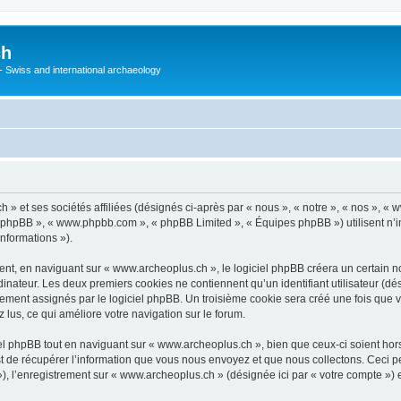
ch
 - Swiss and international archaeology
» et ses sociétés affiliées (désignés ci-après par « nous », « notre », « nos », «
iel phpBB », « www.phpbb.com », « phpBB Limited », « Équipes phpBB ») utilisent n’
informations »).
t, en naviguant sur « www.archeoplus.ch », le logiciel phpBB créera un certain nom
inateur. Les deux premiers cookies ne contiennent qu’un identifiant utilisateur (dési
uement assignés par le logiciel phpBB. Un troisième cookie sera créé une fois que 
z lus, ce qui améliore votre navigation sur le forum.
l phpBB tout en naviguant sur « www.archeoplus.ch », bien que ceux-ci soient hor
de récupérer l’information que vous nous envoyez et que nous collectons. Ceci peut 
s »), l’enregistrement sur « www.archeoplus.ch » (désignée ici par « votre compte »