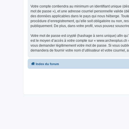
Votre compte contiendra au minimum un identifiant unique (dési
mot de passe »), et une adresse courriel personnelle valide (dé
des données applicables dans le pays qui nous héberge. Toute i
procédure d’enregistrement, qu’elle soit obligatoire ou non, re
publiquement. De plus, dans votre profil, vous pouvez souscrire
Votre mot de passe est crypté (hashage à sens unique) afin qu’i
est le moyen d’accès à votre compte sur « www.archeoplus.ch 
vous demander légitimement votre mot de passe. Si vous oubliez
demandera de fournir votre nom d’utilisateur et votre courriel
Index du forum