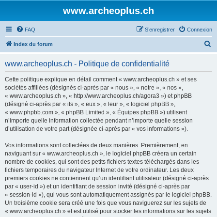
www.archeoplus.ch
FAQ
S’enregistrer
Connexion
R
Index du forum
e
www.archeoplus.ch - Politique de confidentialité
c
h
Cette politique explique en détail comment « www.archeoplus.ch » et ses
sociétés affiliées (désignés ci-après par « nous », « notre », « nos »,
e
« www.archeoplus.ch », « http://www.archeoplus.ch/agora3 ») et phpBB
r
(désigné ci-après par « ils », « eux », « leur », « logiciel phpBB »,
« www.phpbb.com », « phpBB Limited », « Équipes phpBB ») utilisent
c
n’importe quelle information collectée pendant n’importe quelle session
h
d’utilisation de votre part (désignée ci-après par « vos informations »).
e
Vos informations sont collectées de deux manières. Premièrement, en
r
naviguant sur « www.archeoplus.ch », le logiciel phpBB créera un certain
nombre de cookies, qui sont des petits fichiers textes téléchargés dans les
fichiers temporaires du navigateur Internet de votre ordinateur. Les deux
premiers cookies ne contiennent qu’un identifiant utilisateur (désigné ci-après
par « user-id ») et un identifiant de session invité (désigné ci-après par
« session-id »), qui vous sont automatiquement assignés par le logiciel phpBB.
Un troisième cookie sera créé une fois que vous naviguerez sur les sujets de
« www.archeoplus.ch » et est utilisé pour stocker les informations sur les sujets