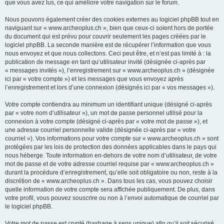
que vous avez lus, ce qui améliore votre navigation sur le forum.
Nous pouvons également créer des cookies externes au logiciel phpBB tout en
naviguant sur « www.archeoplus.ch », bien que ceux-ci soient hors de portée
du document qui est prévu pour couvrir seulement les pages créées par le
logiciel phpBB. La seconde manière est de récupérer l’information que vous
nous envoyez et que nous collectons. Ceci peut être, et n’est pas limité à : la
publication de message en tant qu’utilisateur invité (désignée ci-après par
« messages invités »), l’enregistrement sur « www.archeoplus.ch » (désignée
ici par « votre compte ») et les messages que vous envoyez après
l’enregistrement et lors d’une connexion (désignés ici par « vos messages »).
Votre compte contiendra au minimum un identifiant unique (désigné ci-après
par « votre nom d’utilisateur »), un mot de passe personnel utilisé pour la
connexion à votre compte (désigné ci-après par « votre mot de passe »), et
une adresse courriel personnelle valide (désignée ci-après par « votre
courriel »). Vos informations pour votre compte sur « www.archeoplus.ch » sont
protégées par les lois de protection des données applicables dans le pays qui
nous héberge. Toute information en-dehors de votre nom d’utilisateur, de votre
mot de passe et de votre adresse courriel requise par « www.archeoplus.ch »
durant la procédure d’enregistrement, qu’elle soit obligatoire ou non, reste à la
discrétion de « www.archeoplus.ch ». Dans tous les cas, vous pouvez choisir
quelle information de votre compte sera affichée publiquement. De plus, dans
votre profil, vous pouvez souscrire ou non à l’envoi automatique de courriel par
le logiciel phpBB.
Votre mot de passe est crypté (hashage à sens unique) afin qu’il soit sécurisé.