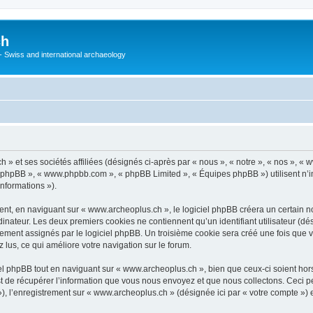
ch
 - Swiss and international archaeology
» et ses sociétés affiliées (désignés ci-après par « nous », « notre », « nos », «
iel phpBB », « www.phpbb.com », « phpBB Limited », « Équipes phpBB ») utilisent n’
informations »).
t, en naviguant sur « www.archeoplus.ch », le logiciel phpBB créera un certain nom
inateur. Les deux premiers cookies ne contiennent qu’un identifiant utilisateur (dési
uement assignés par le logiciel phpBB. Un troisième cookie sera créé une fois que 
z lus, ce qui améliore votre navigation sur le forum.
l phpBB tout en naviguant sur « www.archeoplus.ch », bien que ceux-ci soient hor
de récupérer l’information que vous nous envoyez et que nous collectons. Ceci peut 
s »), l’enregistrement sur « www.archeoplus.ch » (désignée ici par « votre compte »