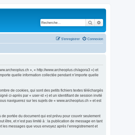
Rechercher
Recherche avancé
S’enregistrer
Connexion
 www.archeoplus.ch », « http://www.archeoplus.ch/agora3 ») et
importe quelle information collectée pendant n’importe quelle
bre de cookies, qui sont des petits fichiers textes téléchargés
gné ci-après par « user-id ») et un identifiant de session invité
vous naviguerez sur les sujets de « www.archeoplus.ch » et est
s de portée du document qui est prévu pour couvrir seulement
être, et n’est pas limité à : la publication de message en tant
) et les messages que vous envoyez après l’enregistrement et