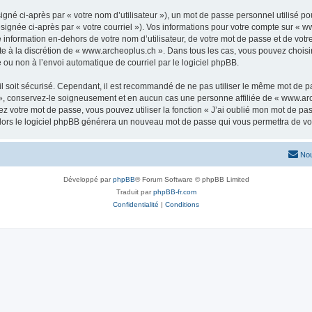
gné ci-après par « votre nom d’utilisateur »), un mot de passe personnel utilisé po
signée ci-après par « votre courriel »). Vos informations pour votre compte sur « w
nformation en-dehors de votre nom d’utilisateur, de votre mot de passe et de votr
ste à la discrétion de « www.archeoplus.ch ». Dans tous les cas, vous pouvez choisi
 ou non à l’envoi automatique de courriel par le logiciel phpBB.
l soit sécurisé. Cependant, il est recommandé de ne pas utiliser le même mot de pas
», conservez-le soigneusement et en aucun cas une personne affiliée de « www.arc
 votre mot de passe, vous pouvez utiliser la fonction « J’ai oublié mon mot de pa
, alors le logiciel phpBB générera un nouveau mot de passe qui vous permettra de v
Nou
Développé par
phpBB
® Forum Software © phpBB Limited
Traduit par
phpBB-fr.com
Confidentialité
|
Conditions