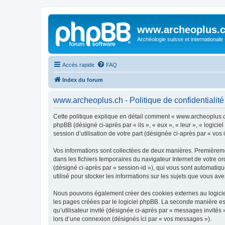
www.archeoplus.
Archéologie suisse et internationale
Accès rapide
FAQ
Index du forum
www.archeoplus.ch - Politique de confidentialité
Cette politique explique en détail comment « www.archeoplus.ch 
phpBB (désigné ci-après par « ils », « eux », « leur », « logic
session d’utilisation de votre part (désignée ci-après par « vos 
Vos informations sont collectées de deux manières. Premièremen
dans les fichiers temporaires du navigateur Internet de votre ord
(désigné ci-après par « session-id »), qui vous sont automatiq
utilisé pour stocker les informations sur les sujets que vous ave
Nous pouvons également créer des cookies externes au logicie
les pages créées par le logiciel phpBB. La seconde manière est 
qu’utilisateur invité (désignée ci-après par « messages invité
lors d’une connexion (désignés ici par « vos messages »).