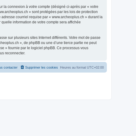
ur la connexion à votre compte (désigné ci-après par « votre
ww.archeoplus.ch » sont protégées par les lois de protection
e adresse courriel requise par « www.archeoplus.ch » durant la
r quelle information de votre compte sera affichée
se sur plusieurs sites Internet différents. Votre mot de passe
heoplus.ch », de phpBB ou une d’une tierce partie ne peut
sse » fournie par le logiciel phpBB. Ce processus vous
ous reconnecter.
s contacter
Supprimer les cookies
Heures au format
UTC+02:00