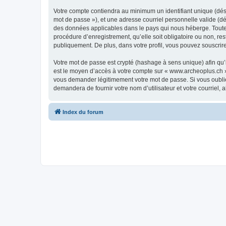
Votre compte contiendra au minimum un identifiant unique (dési
mot de passe »), et une adresse courriel personnelle valide (dé
des données applicables dans le pays qui nous héberge. Toute i
procédure d’enregistrement, qu’elle soit obligatoire ou non, re
publiquement. De plus, dans votre profil, vous pouvez souscrire
Votre mot de passe est crypté (hashage à sens unique) afin qu’i
est le moyen d’accès à votre compte sur « www.archeoplus.ch 
vous demander légitimement votre mot de passe. Si vous oubliez
demandera de fournir votre nom d’utilisateur et votre courriel
Index du forum