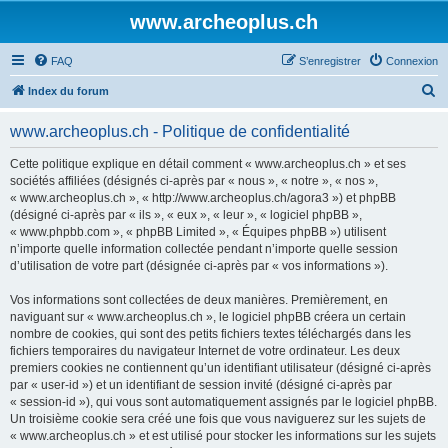
www.archeoplus.ch
FAQ
S’enregistrer
Connexion
R
Index du forum
e
www.archeoplus.ch - Politique de confidentialité
c
h
Cette politique explique en détail comment « www.archeoplus.ch » et ses
sociétés affiliées (désignés ci-après par « nous », « notre », « nos »,
e
« www.archeoplus.ch », « http://www.archeoplus.ch/agora3 ») et phpBB
r
(désigné ci-après par « ils », « eux », « leur », « logiciel phpBB »,
« www.phpbb.com », « phpBB Limited », « Équipes phpBB ») utilisent
c
n’importe quelle information collectée pendant n’importe quelle session
h
d’utilisation de votre part (désignée ci-après par « vos informations »).
e
Vos informations sont collectées de deux manières. Premièrement, en
r
naviguant sur « www.archeoplus.ch », le logiciel phpBB créera un certain
nombre de cookies, qui sont des petits fichiers textes téléchargés dans les
fichiers temporaires du navigateur Internet de votre ordinateur. Les deux
premiers cookies ne contiennent qu’un identifiant utilisateur (désigné ci-après
par « user-id ») et un identifiant de session invité (désigné ci-après par
« session-id »), qui vous sont automatiquement assignés par le logiciel phpBB.
Un troisième cookie sera créé une fois que vous naviguerez sur les sujets de
« www.archeoplus.ch » et est utilisé pour stocker les informations sur les sujets