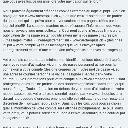
que vous avez lus, ce qui améliore votre navigation sur le forum.
Nous pouvons également créer des cookies externes au logiciel phpBB tout en
naviguant sur « www.archeoplus.ch », bien que ceux-ci soient hors de portée
du document qui est prévu pour couvrir seulement les pages créées par le
logiciel phpBB. La seconde manière est de récupérer l’information que vous
nous envoyez et que nous collectons. Ceci peut être, et n’est pas limité à : la
publication de message en tant qu’utilisateur invité (désignée ci-après par
« messages invités »), l’enregistrement sur « www.archeoplus.ch » (désignée
ici par « votre compte ») et les messages que vous envoyez après
l’enregistrement et lors d’une connexion (désignés ici par « vos messages »).
Votre compte contiendra au minimum un identifiant unique (désigné ci-après
par « votre nom d’utilisateur »), un mot de passe personnel utilisé pour la
connexion à votre compte (désigné ci-après par « votre mot de passe »), et
une adresse courriel personnelle valide (désignée ci-après par « votre
courriel »). Vos informations pour votre compte sur « www.archeoplus.ch » sont
protégées par les lois de protection des données applicables dans le pays qui
nous héberge. Toute information en-dehors de votre nom d’utilisateur, de votre
mot de passe et de votre adresse courriel requise par « www.archeoplus.ch »
durant la procédure d’enregistrement, qu’elle soit obligatoire ou non, reste à la
discrétion de « www.archeoplus.ch ». Dans tous les cas, vous pouvez choisir
quelle information de votre compte sera affichée publiquement. De plus, dans
votre profil, vous pouvez souscrire ou non à l’envoi automatique de courriel par
le logiciel phpBB.
Votre mot de passe est crypté (hashage à sens unique) afin qu’il soit sécurisé.