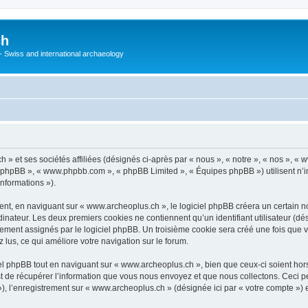
ch
 - Swiss and international archaeology
» et ses sociétés affiliées (désignés ci-après par « nous », « notre », « nos », «
iel phpBB », « www.phpbb.com », « phpBB Limited », « Équipes phpBB ») utilisent n’
informations »).
t, en naviguant sur « www.archeoplus.ch », le logiciel phpBB créera un certain nom
inateur. Les deux premiers cookies ne contiennent qu’un identifiant utilisateur (dési
uement assignés par le logiciel phpBB. Un troisième cookie sera créé une fois que 
z lus, ce qui améliore votre navigation sur le forum.
l phpBB tout en naviguant sur « www.archeoplus.ch », bien que ceux-ci soient hor
de récupérer l’information que vous nous envoyez et que nous collectons. Ceci peut 
s »), l’enregistrement sur « www.archeoplus.ch » (désignée ici par « votre compte »