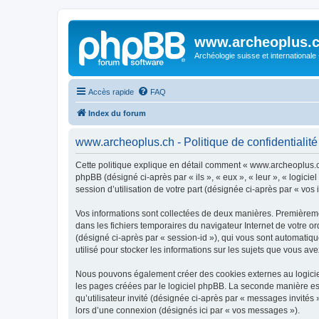
www.archeoplus.
Archéologie suisse et internationale
Accès rapide
FAQ
Index du forum
www.archeoplus.ch - Politique de confidentialité
Cette politique explique en détail comment « www.archeoplus.ch 
phpBB (désigné ci-après par « ils », « eux », « leur », « logic
session d’utilisation de votre part (désignée ci-après par « vos 
Vos informations sont collectées de deux manières. Premièremen
dans les fichiers temporaires du navigateur Internet de votre ord
(désigné ci-après par « session-id »), qui vous sont automatiq
utilisé pour stocker les informations sur les sujets que vous ave
Nous pouvons également créer des cookies externes au logicie
les pages créées par le logiciel phpBB. La seconde manière est 
qu’utilisateur invité (désignée ci-après par « messages invité
lors d’une connexion (désignés ici par « vos messages »).