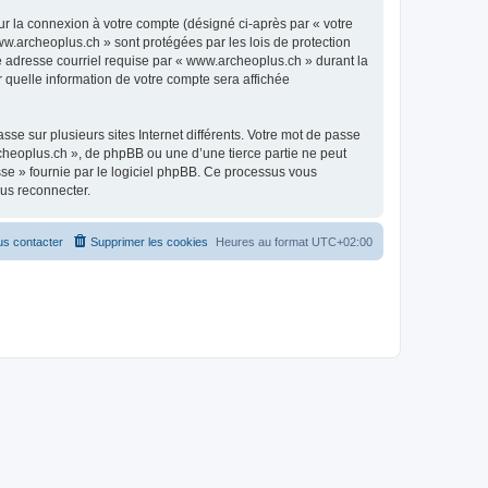
ur la connexion à votre compte (désigné ci-après par « votre
ww.archeoplus.ch » sont protégées par les lois de protection
e adresse courriel requise par « www.archeoplus.ch » durant la
r quelle information de votre compte sera affichée
se sur plusieurs sites Internet différents. Votre mot de passe
heoplus.ch », de phpBB ou une d’une tierce partie ne peut
sse » fournie par le logiciel phpBB. Ce processus vous
ous reconnecter.
s contacter
Supprimer les cookies
Heures au format
UTC+02:00