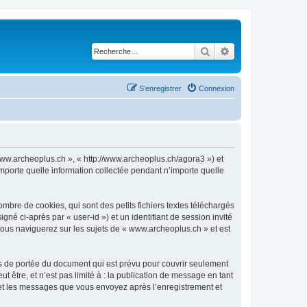
Rechercher
Recherche avancé
S’enregistrer
Connexion
 www.archeoplus.ch », « http://www.archeoplus.ch/agora3 ») et
importe quelle information collectée pendant n’importe quelle
bre de cookies, qui sont des petits fichiers textes téléchargés
gné ci-après par « user-id ») et un identifiant de session invité
vous naviguerez sur les sujets de « www.archeoplus.ch » et est
s de portée du document qui est prévu pour couvrir seulement
être, et n’est pas limité à : la publication de message en tant
) et les messages que vous envoyez après l’enregistrement et