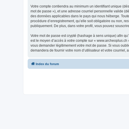
Votre compte contiendra au minimum un identifiant unique (dési
mot de passe »), et une adresse courriel personnelle valide (dé
des données applicables dans le pays qui nous héberge. Toute i
procédure d’enregistrement, qu’elle soit obligatoire ou non, re
publiquement. De plus, dans votre profil, vous pouvez souscrire
Votre mot de passe est crypté (hashage à sens unique) afin qu’i
est le moyen d’accès à votre compte sur « www.archeoplus.ch 
vous demander légitimement votre mot de passe. Si vous oubliez
demandera de fournir votre nom d’utilisateur et votre courriel
Index du forum