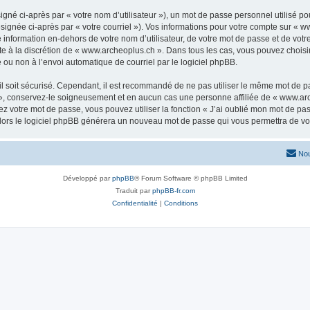
gné ci-après par « votre nom d’utilisateur »), un mot de passe personnel utilisé po
signée ci-après par « votre courriel »). Vos informations pour votre compte sur « w
nformation en-dehors de votre nom d’utilisateur, de votre mot de passe et de votr
ste à la discrétion de « www.archeoplus.ch ». Dans tous les cas, vous pouvez choisi
 ou non à l’envoi automatique de courriel par le logiciel phpBB.
l soit sécurisé. Cependant, il est recommandé de ne pas utiliser le même mot de pas
», conservez-le soigneusement et en aucun cas une personne affiliée de « www.arc
 votre mot de passe, vous pouvez utiliser la fonction « J’ai oublié mon mot de pa
, alors le logiciel phpBB générera un nouveau mot de passe qui vous permettra de v
Nou
Développé par
phpBB
® Forum Software © phpBB Limited
Traduit par
phpBB-fr.com
Confidentialité
|
Conditions