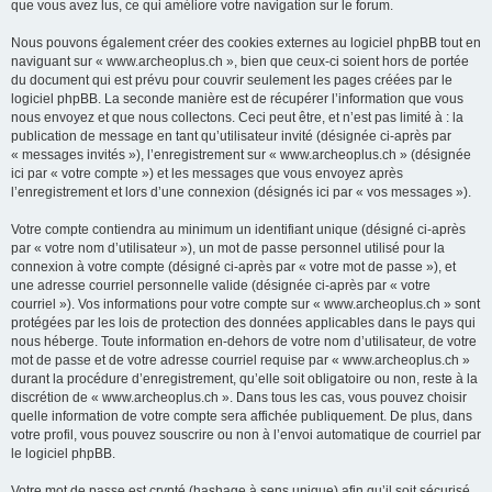
que vous avez lus, ce qui améliore votre navigation sur le forum.
Nous pouvons également créer des cookies externes au logiciel phpBB tout en
naviguant sur « www.archeoplus.ch », bien que ceux-ci soient hors de portée
du document qui est prévu pour couvrir seulement les pages créées par le
logiciel phpBB. La seconde manière est de récupérer l’information que vous
nous envoyez et que nous collectons. Ceci peut être, et n’est pas limité à : la
publication de message en tant qu’utilisateur invité (désignée ci-après par
« messages invités »), l’enregistrement sur « www.archeoplus.ch » (désignée
ici par « votre compte ») et les messages que vous envoyez après
l’enregistrement et lors d’une connexion (désignés ici par « vos messages »).
Votre compte contiendra au minimum un identifiant unique (désigné ci-après
par « votre nom d’utilisateur »), un mot de passe personnel utilisé pour la
connexion à votre compte (désigné ci-après par « votre mot de passe »), et
une adresse courriel personnelle valide (désignée ci-après par « votre
courriel »). Vos informations pour votre compte sur « www.archeoplus.ch » sont
protégées par les lois de protection des données applicables dans le pays qui
nous héberge. Toute information en-dehors de votre nom d’utilisateur, de votre
mot de passe et de votre adresse courriel requise par « www.archeoplus.ch »
durant la procédure d’enregistrement, qu’elle soit obligatoire ou non, reste à la
discrétion de « www.archeoplus.ch ». Dans tous les cas, vous pouvez choisir
quelle information de votre compte sera affichée publiquement. De plus, dans
votre profil, vous pouvez souscrire ou non à l’envoi automatique de courriel par
le logiciel phpBB.
Votre mot de passe est crypté (hashage à sens unique) afin qu’il soit sécurisé.