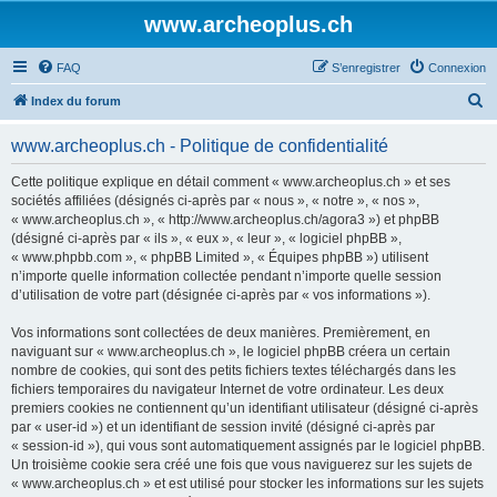
www.archeoplus.ch
FAQ
S’enregistrer
Connexion
R
Index du forum
e
www.archeoplus.ch - Politique de confidentialité
c
h
Cette politique explique en détail comment « www.archeoplus.ch » et ses
sociétés affiliées (désignés ci-après par « nous », « notre », « nos »,
e
« www.archeoplus.ch », « http://www.archeoplus.ch/agora3 ») et phpBB
r
(désigné ci-après par « ils », « eux », « leur », « logiciel phpBB »,
« www.phpbb.com », « phpBB Limited », « Équipes phpBB ») utilisent
c
n’importe quelle information collectée pendant n’importe quelle session
h
d’utilisation de votre part (désignée ci-après par « vos informations »).
e
Vos informations sont collectées de deux manières. Premièrement, en
r
naviguant sur « www.archeoplus.ch », le logiciel phpBB créera un certain
nombre de cookies, qui sont des petits fichiers textes téléchargés dans les
fichiers temporaires du navigateur Internet de votre ordinateur. Les deux
premiers cookies ne contiennent qu’un identifiant utilisateur (désigné ci-après
par « user-id ») et un identifiant de session invité (désigné ci-après par
« session-id »), qui vous sont automatiquement assignés par le logiciel phpBB.
Un troisième cookie sera créé une fois que vous naviguerez sur les sujets de
« www.archeoplus.ch » et est utilisé pour stocker les informations sur les sujets