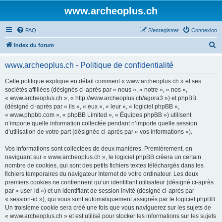
www.archeoplus.ch
FAQ
S’enregistrer
Connexion
R
Index du forum
e
www.archeoplus.ch - Politique de confidentialité
c
h
Cette politique explique en détail comment « www.archeoplus.ch » et ses
sociétés affiliées (désignés ci-après par « nous », « notre », « nos »,
e
« www.archeoplus.ch », « http://www.archeoplus.ch/agora3 ») et phpBB
r
(désigné ci-après par « ils », « eux », « leur », « logiciel phpBB »,
« www.phpbb.com », « phpBB Limited », « Équipes phpBB ») utilisent
c
n’importe quelle information collectée pendant n’importe quelle session
h
d’utilisation de votre part (désignée ci-après par « vos informations »).
e
Vos informations sont collectées de deux manières. Premièrement, en
r
naviguant sur « www.archeoplus.ch », le logiciel phpBB créera un certain
nombre de cookies, qui sont des petits fichiers textes téléchargés dans les
fichiers temporaires du navigateur Internet de votre ordinateur. Les deux
premiers cookies ne contiennent qu’un identifiant utilisateur (désigné ci-après
par « user-id ») et un identifiant de session invité (désigné ci-après par
« session-id »), qui vous sont automatiquement assignés par le logiciel phpBB.
Un troisième cookie sera créé une fois que vous naviguerez sur les sujets de
« www.archeoplus.ch » et est utilisé pour stocker les informations sur les sujets