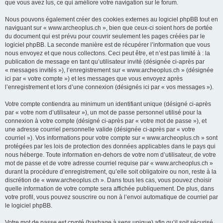
que vous avez lus, ce qui améliore votre navigation sur le forum.
Nous pouvons également créer des cookies externes au logiciel phpBB tout en
naviguant sur « www.archeoplus.ch », bien que ceux-ci soient hors de portée
du document qui est prévu pour couvrir seulement les pages créées par le
logiciel phpBB. La seconde manière est de récupérer l’information que vous
nous envoyez et que nous collectons. Ceci peut être, et n’est pas limité à : la
publication de message en tant qu’utilisateur invité (désignée ci-après par
« messages invités »), l’enregistrement sur « www.archeoplus.ch » (désignée
ici par « votre compte ») et les messages que vous envoyez après
l’enregistrement et lors d’une connexion (désignés ici par « vos messages »).
Votre compte contiendra au minimum un identifiant unique (désigné ci-après
par « votre nom d’utilisateur »), un mot de passe personnel utilisé pour la
connexion à votre compte (désigné ci-après par « votre mot de passe »), et
une adresse courriel personnelle valide (désignée ci-après par « votre
courriel »). Vos informations pour votre compte sur « www.archeoplus.ch » sont
protégées par les lois de protection des données applicables dans le pays qui
nous héberge. Toute information en-dehors de votre nom d’utilisateur, de votre
mot de passe et de votre adresse courriel requise par « www.archeoplus.ch »
durant la procédure d’enregistrement, qu’elle soit obligatoire ou non, reste à la
discrétion de « www.archeoplus.ch ». Dans tous les cas, vous pouvez choisir
quelle information de votre compte sera affichée publiquement. De plus, dans
votre profil, vous pouvez souscrire ou non à l’envoi automatique de courriel par
le logiciel phpBB.
Votre mot de passe est crypté (hashage à sens unique) afin qu’il soit sécurisé.