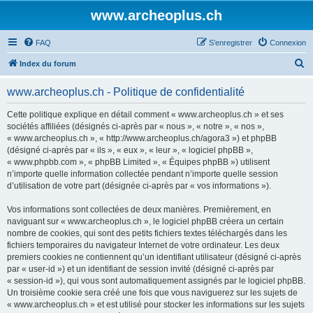
www.archeoplus.ch
FAQ
S’enregistrer
Connexion
R
Index du forum
e
www.archeoplus.ch - Politique de confidentialité
c
h
Cette politique explique en détail comment « www.archeoplus.ch » et ses
sociétés affiliées (désignés ci-après par « nous », « notre », « nos »,
e
« www.archeoplus.ch », « http://www.archeoplus.ch/agora3 ») et phpBB
r
(désigné ci-après par « ils », « eux », « leur », « logiciel phpBB »,
« www.phpbb.com », « phpBB Limited », « Équipes phpBB ») utilisent
c
n’importe quelle information collectée pendant n’importe quelle session
h
d’utilisation de votre part (désignée ci-après par « vos informations »).
e
Vos informations sont collectées de deux manières. Premièrement, en
r
naviguant sur « www.archeoplus.ch », le logiciel phpBB créera un certain
nombre de cookies, qui sont des petits fichiers textes téléchargés dans les
fichiers temporaires du navigateur Internet de votre ordinateur. Les deux
premiers cookies ne contiennent qu’un identifiant utilisateur (désigné ci-après
par « user-id ») et un identifiant de session invité (désigné ci-après par
« session-id »), qui vous sont automatiquement assignés par le logiciel phpBB.
Un troisième cookie sera créé une fois que vous naviguerez sur les sujets de
« www.archeoplus.ch » et est utilisé pour stocker les informations sur les sujets