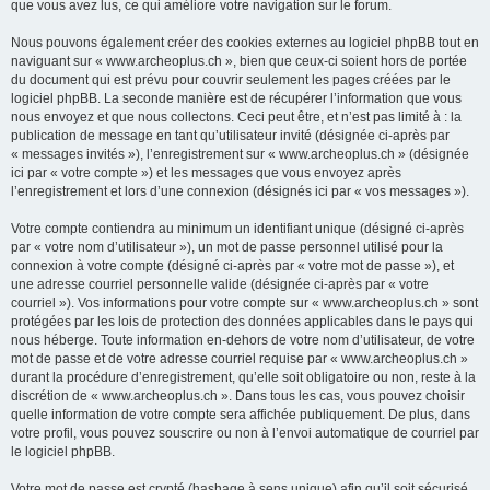
que vous avez lus, ce qui améliore votre navigation sur le forum.
Nous pouvons également créer des cookies externes au logiciel phpBB tout en
naviguant sur « www.archeoplus.ch », bien que ceux-ci soient hors de portée
du document qui est prévu pour couvrir seulement les pages créées par le
logiciel phpBB. La seconde manière est de récupérer l’information que vous
nous envoyez et que nous collectons. Ceci peut être, et n’est pas limité à : la
publication de message en tant qu’utilisateur invité (désignée ci-après par
« messages invités »), l’enregistrement sur « www.archeoplus.ch » (désignée
ici par « votre compte ») et les messages que vous envoyez après
l’enregistrement et lors d’une connexion (désignés ici par « vos messages »).
Votre compte contiendra au minimum un identifiant unique (désigné ci-après
par « votre nom d’utilisateur »), un mot de passe personnel utilisé pour la
connexion à votre compte (désigné ci-après par « votre mot de passe »), et
une adresse courriel personnelle valide (désignée ci-après par « votre
courriel »). Vos informations pour votre compte sur « www.archeoplus.ch » sont
protégées par les lois de protection des données applicables dans le pays qui
nous héberge. Toute information en-dehors de votre nom d’utilisateur, de votre
mot de passe et de votre adresse courriel requise par « www.archeoplus.ch »
durant la procédure d’enregistrement, qu’elle soit obligatoire ou non, reste à la
discrétion de « www.archeoplus.ch ». Dans tous les cas, vous pouvez choisir
quelle information de votre compte sera affichée publiquement. De plus, dans
votre profil, vous pouvez souscrire ou non à l’envoi automatique de courriel par
le logiciel phpBB.
Votre mot de passe est crypté (hashage à sens unique) afin qu’il soit sécurisé.