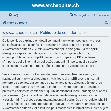
www.archeoplus.ch
FAQ
S’enregistrer
Connexion
R
Index du forum
e
www.archeoplus.ch - Politique de confidentialité
c
h
Cette politique explique en détail comment « www.archeoplus.ch » et ses
sociétés affiliées (désignés ci-après par « nous », « notre », « nos »,
e
« www.archeoplus.ch », « http://www.archeoplus.ch/agora3 ») et phpBB
r
(désigné ci-après par « ils », « eux », « leur », « logiciel phpBB »,
« www.phpbb.com », « phpBB Limited », « Équipes phpBB ») utilisent
c
n’importe quelle information collectée pendant n’importe quelle session
h
d’utilisation de votre part (désignée ci-après par « vos informations »).
e
Vos informations sont collectées de deux manières. Premièrement, en
r
naviguant sur « www.archeoplus.ch », le logiciel phpBB créera un certain
nombre de cookies, qui sont des petits fichiers textes téléchargés dans les
fichiers temporaires du navigateur Internet de votre ordinateur. Les deux
premiers cookies ne contiennent qu’un identifiant utilisateur (désigné ci-après
par « user-id ») et un identifiant de session invité (désigné ci-après par
« session-id »), qui vous sont automatiquement assignés par le logiciel phpBB.
Un troisième cookie sera créé une fois que vous naviguerez sur les sujets de
« www.archeoplus.ch » et est utilisé pour stocker les informations sur les sujets