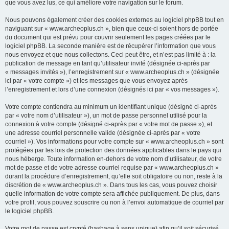
que vous avez lus, ce qui améliore votre navigation sur le forum.
Nous pouvons également créer des cookies externes au logiciel phpBB tout en
naviguant sur « www.archeoplus.ch », bien que ceux-ci soient hors de portée
du document qui est prévu pour couvrir seulement les pages créées par le
logiciel phpBB. La seconde manière est de récupérer l’information que vous
nous envoyez et que nous collectons. Ceci peut être, et n’est pas limité à : la
publication de message en tant qu’utilisateur invité (désignée ci-après par
« messages invités »), l’enregistrement sur « www.archeoplus.ch » (désignée
ici par « votre compte ») et les messages que vous envoyez après
l’enregistrement et lors d’une connexion (désignés ici par « vos messages »).
Votre compte contiendra au minimum un identifiant unique (désigné ci-après
par « votre nom d’utilisateur »), un mot de passe personnel utilisé pour la
connexion à votre compte (désigné ci-après par « votre mot de passe »), et
une adresse courriel personnelle valide (désignée ci-après par « votre
courriel »). Vos informations pour votre compte sur « www.archeoplus.ch » sont
protégées par les lois de protection des données applicables dans le pays qui
nous héberge. Toute information en-dehors de votre nom d’utilisateur, de votre
mot de passe et de votre adresse courriel requise par « www.archeoplus.ch »
durant la procédure d’enregistrement, qu’elle soit obligatoire ou non, reste à la
discrétion de « www.archeoplus.ch ». Dans tous les cas, vous pouvez choisir
quelle information de votre compte sera affichée publiquement. De plus, dans
votre profil, vous pouvez souscrire ou non à l’envoi automatique de courriel par
le logiciel phpBB.
Votre mot de passe est crypté (hashage à sens unique) afin qu’il soit sécurisé.