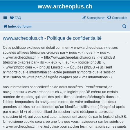
www.archeoplus.ch
FAQ
S’enregistrer
Connexion
R
Index du forum
e
www.archeoplus.ch - Politique de confidentialité
c
h
Cette politique explique en détail comment « www.archeoplus.ch » et ses
sociétés affiliées (désignés ci-après par « nous », « notre », « nos »,
e
« www.archeoplus.ch », « http://www.archeoplus.ch/agora3 ») et phpBB
r
(désigné ci-après par « ils », « eux », « leur », « logiciel phpBB »,
« www.phpbb.com », « phpBB Limited », « Équipes phpBB ») utilisent
c
n’importe quelle information collectée pendant n’importe quelle session
h
d’utilisation de votre part (désignée ci-après par « vos informations »).
e
Vos informations sont collectées de deux manières. Premièrement, en
r
naviguant sur « www.archeoplus.ch », le logiciel phpBB créera un certain
nombre de cookies, qui sont des petits fichiers textes téléchargés dans les
fichiers temporaires du navigateur Internet de votre ordinateur. Les deux
premiers cookies ne contiennent qu’un identifiant utilisateur (désigné ci-après
par « user-id ») et un identifiant de session invité (désigné ci-après par
« session-id »), qui vous sont automatiquement assignés par le logiciel phpBB.
Un troisième cookie sera créé une fois que vous naviguerez sur les sujets de
« www.archeoplus.ch » et est utilisé pour stocker les informations sur les sujets