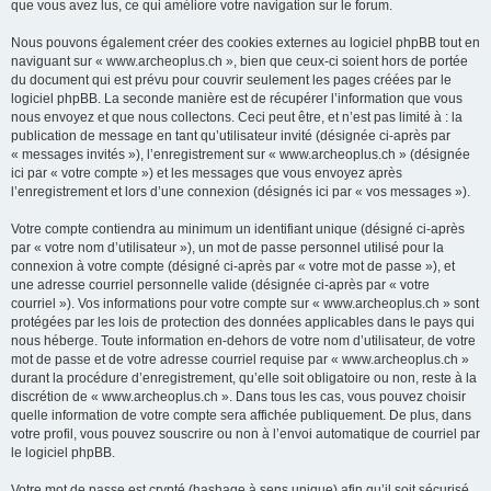
que vous avez lus, ce qui améliore votre navigation sur le forum.
Nous pouvons également créer des cookies externes au logiciel phpBB tout en
naviguant sur « www.archeoplus.ch », bien que ceux-ci soient hors de portée
du document qui est prévu pour couvrir seulement les pages créées par le
logiciel phpBB. La seconde manière est de récupérer l’information que vous
nous envoyez et que nous collectons. Ceci peut être, et n’est pas limité à : la
publication de message en tant qu’utilisateur invité (désignée ci-après par
« messages invités »), l’enregistrement sur « www.archeoplus.ch » (désignée
ici par « votre compte ») et les messages que vous envoyez après
l’enregistrement et lors d’une connexion (désignés ici par « vos messages »).
Votre compte contiendra au minimum un identifiant unique (désigné ci-après
par « votre nom d’utilisateur »), un mot de passe personnel utilisé pour la
connexion à votre compte (désigné ci-après par « votre mot de passe »), et
une adresse courriel personnelle valide (désignée ci-après par « votre
courriel »). Vos informations pour votre compte sur « www.archeoplus.ch » sont
protégées par les lois de protection des données applicables dans le pays qui
nous héberge. Toute information en-dehors de votre nom d’utilisateur, de votre
mot de passe et de votre adresse courriel requise par « www.archeoplus.ch »
durant la procédure d’enregistrement, qu’elle soit obligatoire ou non, reste à la
discrétion de « www.archeoplus.ch ». Dans tous les cas, vous pouvez choisir
quelle information de votre compte sera affichée publiquement. De plus, dans
votre profil, vous pouvez souscrire ou non à l’envoi automatique de courriel par
le logiciel phpBB.
Votre mot de passe est crypté (hashage à sens unique) afin qu’il soit sécurisé.