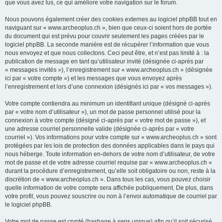
que vous avez lus, ce qui améliore votre navigation sur le forum.
Nous pouvons également créer des cookies externes au logiciel phpBB tout en
naviguant sur « www.archeoplus.ch », bien que ceux-ci soient hors de portée
du document qui est prévu pour couvrir seulement les pages créées par le
logiciel phpBB. La seconde manière est de récupérer l’information que vous
nous envoyez et que nous collectons. Ceci peut être, et n’est pas limité à : la
publication de message en tant qu’utilisateur invité (désignée ci-après par
« messages invités »), l’enregistrement sur « www.archeoplus.ch » (désignée
ici par « votre compte ») et les messages que vous envoyez après
l’enregistrement et lors d’une connexion (désignés ici par « vos messages »).
Votre compte contiendra au minimum un identifiant unique (désigné ci-après
par « votre nom d’utilisateur »), un mot de passe personnel utilisé pour la
connexion à votre compte (désigné ci-après par « votre mot de passe »), et
une adresse courriel personnelle valide (désignée ci-après par « votre
courriel »). Vos informations pour votre compte sur « www.archeoplus.ch » sont
protégées par les lois de protection des données applicables dans le pays qui
nous héberge. Toute information en-dehors de votre nom d’utilisateur, de votre
mot de passe et de votre adresse courriel requise par « www.archeoplus.ch »
durant la procédure d’enregistrement, qu’elle soit obligatoire ou non, reste à la
discrétion de « www.archeoplus.ch ». Dans tous les cas, vous pouvez choisir
quelle information de votre compte sera affichée publiquement. De plus, dans
votre profil, vous pouvez souscrire ou non à l’envoi automatique de courriel par
le logiciel phpBB.
Votre mot de passe est crypté (hashage à sens unique) afin qu’il soit sécurisé.