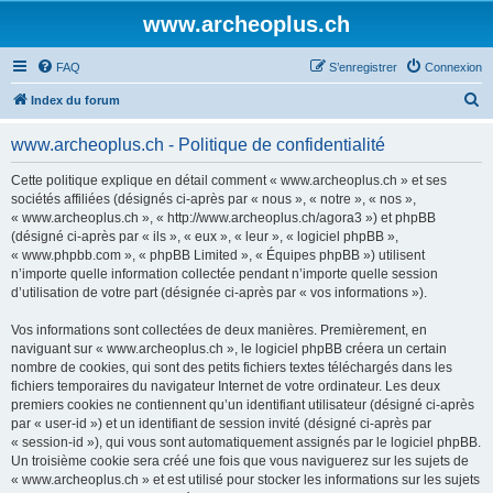
www.archeoplus.ch
FAQ
S’enregistrer
Connexion
R
Index du forum
e
www.archeoplus.ch - Politique de confidentialité
c
h
Cette politique explique en détail comment « www.archeoplus.ch » et ses
sociétés affiliées (désignés ci-après par « nous », « notre », « nos »,
e
« www.archeoplus.ch », « http://www.archeoplus.ch/agora3 ») et phpBB
r
(désigné ci-après par « ils », « eux », « leur », « logiciel phpBB »,
« www.phpbb.com », « phpBB Limited », « Équipes phpBB ») utilisent
c
n’importe quelle information collectée pendant n’importe quelle session
h
d’utilisation de votre part (désignée ci-après par « vos informations »).
e
Vos informations sont collectées de deux manières. Premièrement, en
r
naviguant sur « www.archeoplus.ch », le logiciel phpBB créera un certain
nombre de cookies, qui sont des petits fichiers textes téléchargés dans les
fichiers temporaires du navigateur Internet de votre ordinateur. Les deux
premiers cookies ne contiennent qu’un identifiant utilisateur (désigné ci-après
par « user-id ») et un identifiant de session invité (désigné ci-après par
« session-id »), qui vous sont automatiquement assignés par le logiciel phpBB.
Un troisième cookie sera créé une fois que vous naviguerez sur les sujets de
« www.archeoplus.ch » et est utilisé pour stocker les informations sur les sujets