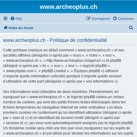
www.archeoplus.ch
FAQ
S’enregistrer
Connexion
R
Index du forum
e
www.archeoplus.ch - Politique de confidentialité
c
h
Cette politique explique en détail comment « www.archeoplus.ch » et ses
sociétés affiliées (désignés ci-après par « nous », « notre », « nos »,
e
« www.archeoplus.ch », « http://www.archeoplus.ch/agora3 ») et phpBB
r
(désigné ci-après par « ils », « eux », « leur », « logiciel phpBB »,
« www.phpbb.com », « phpBB Limited », « Équipes phpBB ») utilisent
c
n’importe quelle information collectée pendant n’importe quelle session
h
d’utilisation de votre part (désignée ci-après par « vos informations »).
e
Vos informations sont collectées de deux manières. Premièrement, en
r
naviguant sur « www.archeoplus.ch », le logiciel phpBB créera un certain
nombre de cookies, qui sont des petits fichiers textes téléchargés dans les
fichiers temporaires du navigateur Internet de votre ordinateur. Les deux
premiers cookies ne contiennent qu’un identifiant utilisateur (désigné ci-après
par « user-id ») et un identifiant de session invité (désigné ci-après par
« session-id »), qui vous sont automatiquement assignés par le logiciel phpBB.
Un troisième cookie sera créé une fois que vous naviguerez sur les sujets de
« www.archeoplus.ch » et est utilisé pour stocker les informations sur les sujets