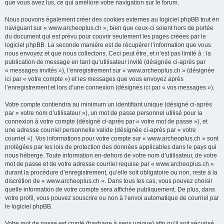
que vous avez lus, ce qui améliore votre navigation sur le forum.
Nous pouvons également créer des cookies externes au logiciel phpBB tout en
naviguant sur « www.archeoplus.ch », bien que ceux-ci soient hors de portée
du document qui est prévu pour couvrir seulement les pages créées par le
logiciel phpBB. La seconde manière est de récupérer l’information que vous
nous envoyez et que nous collectons. Ceci peut être, et n’est pas limité à : la
publication de message en tant qu’utilisateur invité (désignée ci-après par
« messages invités »), l’enregistrement sur « www.archeoplus.ch » (désignée
ici par « votre compte ») et les messages que vous envoyez après
l’enregistrement et lors d’une connexion (désignés ici par « vos messages »).
Votre compte contiendra au minimum un identifiant unique (désigné ci-après
par « votre nom d’utilisateur »), un mot de passe personnel utilisé pour la
connexion à votre compte (désigné ci-après par « votre mot de passe »), et
une adresse courriel personnelle valide (désignée ci-après par « votre
courriel »). Vos informations pour votre compte sur « www.archeoplus.ch » sont
protégées par les lois de protection des données applicables dans le pays qui
nous héberge. Toute information en-dehors de votre nom d’utilisateur, de votre
mot de passe et de votre adresse courriel requise par « www.archeoplus.ch »
durant la procédure d’enregistrement, qu’elle soit obligatoire ou non, reste à la
discrétion de « www.archeoplus.ch ». Dans tous les cas, vous pouvez choisir
quelle information de votre compte sera affichée publiquement. De plus, dans
votre profil, vous pouvez souscrire ou non à l’envoi automatique de courriel par
le logiciel phpBB.
Votre mot de passe est crypté (hashage à sens unique) afin qu’il soit sécurisé.