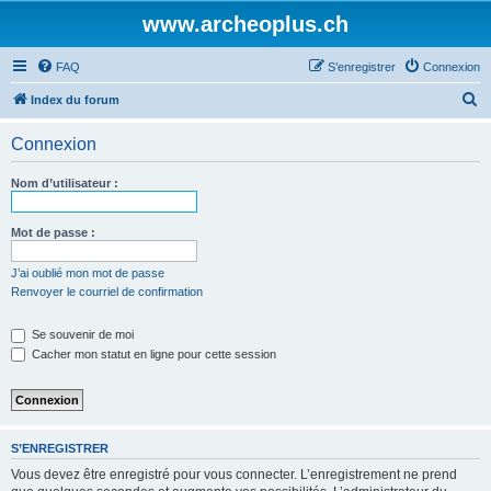
www.archeoplus.ch
FAQ
S’enregistrer
Connexion
R
Index du forum
e
Connexion
c
h
Nom d’utilisateur :
e
r
Mot de passe :
c
J’ai oublié mon mot de passe
h
Renvoyer le courriel de confirmation
e
Se souvenir de moi
r
Cacher mon statut en ligne pour cette session
S’ENREGISTRER
Vous devez être enregistré pour vous connecter. L’enregistrement ne prend