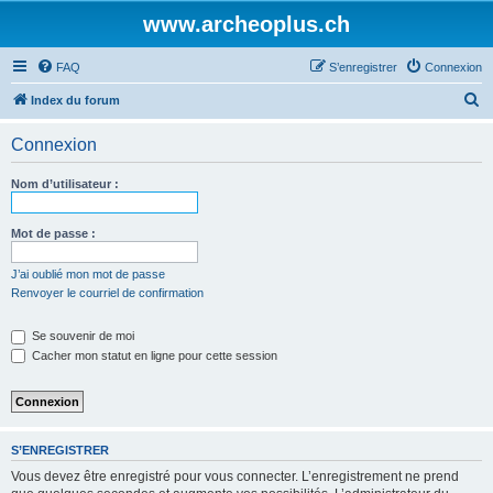
www.archeoplus.ch
FAQ
S’enregistrer
Connexion
R
Index du forum
e
Connexion
c
h
Nom d’utilisateur :
e
r
Mot de passe :
c
J’ai oublié mon mot de passe
h
Renvoyer le courriel de confirmation
e
Se souvenir de moi
r
Cacher mon statut en ligne pour cette session
S’ENREGISTRER
Vous devez être enregistré pour vous connecter. L’enregistrement ne prend