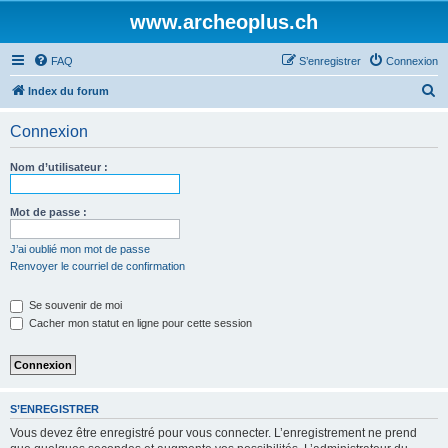
www.archeoplus.ch
FAQ
S’enregistrer
Connexion
R
Index du forum
e
Connexion
c
h
Nom d’utilisateur :
e
r
Mot de passe :
c
J’ai oublié mon mot de passe
h
Renvoyer le courriel de confirmation
e
Se souvenir de moi
r
Cacher mon statut en ligne pour cette session
S’ENREGISTRER
Vous devez être enregistré pour vous connecter. L’enregistrement ne prend