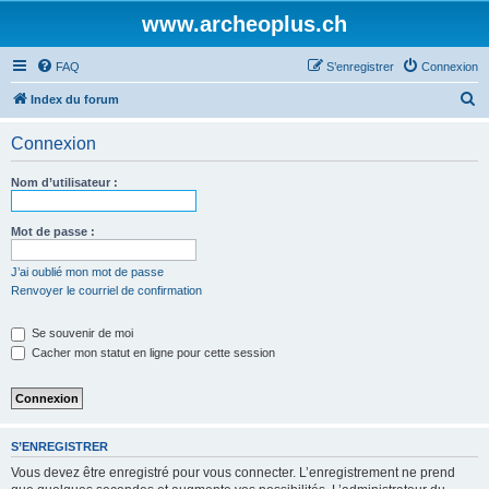
www.archeoplus.ch
FAQ
S’enregistrer
Connexion
R
Index du forum
e
Connexion
c
h
Nom d’utilisateur :
e
r
Mot de passe :
c
J’ai oublié mon mot de passe
h
Renvoyer le courriel de confirmation
e
Se souvenir de moi
r
Cacher mon statut en ligne pour cette session
S’ENREGISTRER
Vous devez être enregistré pour vous connecter. L’enregistrement ne prend