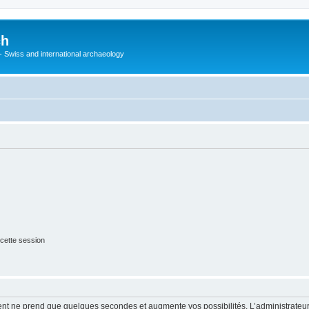
ch
 - Swiss and international archaeology
cette session
ment ne prend que quelques secondes et augmente vos possibilités. L’administrate