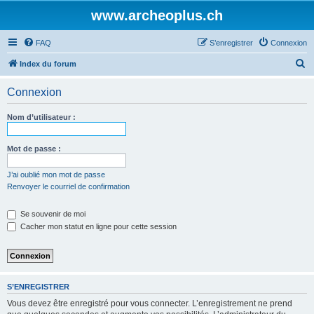
www.archeoplus.ch
FAQ
S’enregistrer
Connexion
R
Index du forum
e
Connexion
c
h
Nom d’utilisateur :
e
r
Mot de passe :
c
J’ai oublié mon mot de passe
h
Renvoyer le courriel de confirmation
e
Se souvenir de moi
r
Cacher mon statut en ligne pour cette session
S’ENREGISTRER
Vous devez être enregistré pour vous connecter. L’enregistrement ne prend