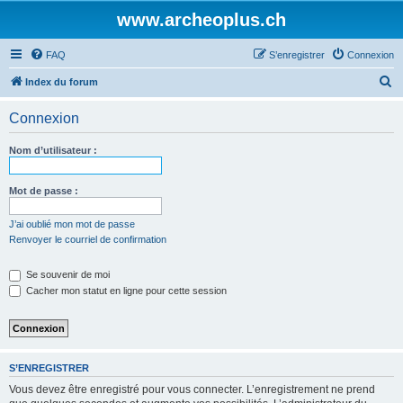
www.archeoplus.ch
FAQ
S’enregistrer
Connexion
R
Index du forum
e
Connexion
c
h
Nom d’utilisateur :
e
r
Mot de passe :
c
J’ai oublié mon mot de passe
h
Renvoyer le courriel de confirmation
e
Se souvenir de moi
r
Cacher mon statut en ligne pour cette session
S’ENREGISTRER
Vous devez être enregistré pour vous connecter. L’enregistrement ne prend