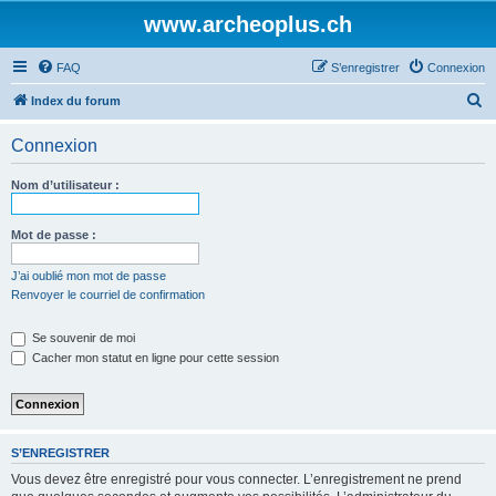
www.archeoplus.ch
FAQ
S’enregistrer
Connexion
R
Index du forum
e
Connexion
c
h
Nom d’utilisateur :
e
r
Mot de passe :
c
J’ai oublié mon mot de passe
h
Renvoyer le courriel de confirmation
e
Se souvenir de moi
r
Cacher mon statut en ligne pour cette session
S’ENREGISTRER
Vous devez être enregistré pour vous connecter. L’enregistrement ne prend