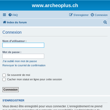
www.archeoplus.ch
FAQ
S’enregistrer
Connexion
R
Index du forum
e
Connexion
c
h
Nom d’utilisateur :
e
r
Mot de passe :
c
J’ai oublié mon mot de passe
h
Renvoyer le courriel de confirmation
e
Se souvenir de moi
r
Cacher mon statut en ligne pour cette session
S’ENREGISTRER
Vous devez être enregistré pour vous connecter. L’enregistrement ne prend