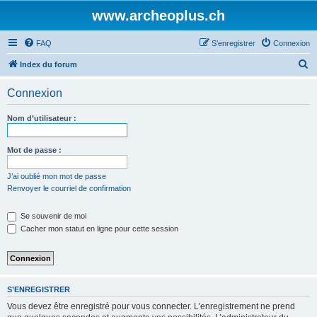
www.archeoplus.ch
FAQ
S’enregistrer
Connexion
R
Index du forum
e
Connexion
c
h
Nom d’utilisateur :
e
r
Mot de passe :
c
J’ai oublié mon mot de passe
h
Renvoyer le courriel de confirmation
e
Se souvenir de moi
r
Cacher mon statut en ligne pour cette session
S’ENREGISTRER
Vous devez être enregistré pour vous connecter. L’enregistrement ne prend