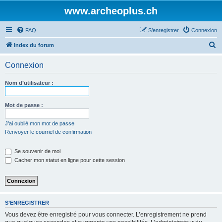
www.archeoplus.ch
FAQ
S’enregistrer
Connexion
R
Index du forum
e
Connexion
c
h
Nom d’utilisateur :
e
r
Mot de passe :
c
J’ai oublié mon mot de passe
h
Renvoyer le courriel de confirmation
e
Se souvenir de moi
r
Cacher mon statut en ligne pour cette session
S’ENREGISTRER
Vous devez être enregistré pour vous connecter. L’enregistrement ne prend