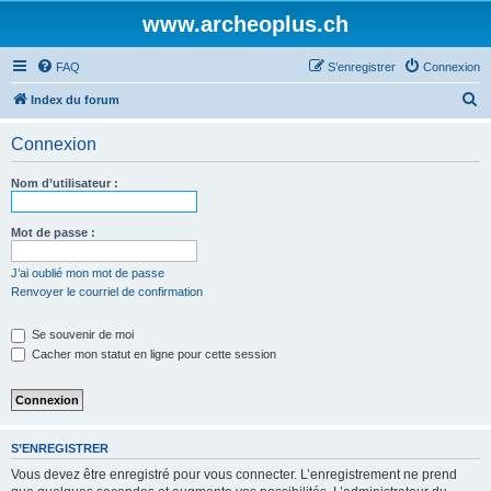
www.archeoplus.ch
FAQ
S’enregistrer
Connexion
R
Index du forum
e
Connexion
c
h
Nom d’utilisateur :
e
r
Mot de passe :
c
J’ai oublié mon mot de passe
h
Renvoyer le courriel de confirmation
e
Se souvenir de moi
r
Cacher mon statut en ligne pour cette session
S’ENREGISTRER
Vous devez être enregistré pour vous connecter. L’enregistrement ne prend