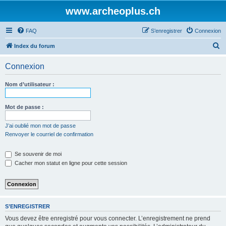
www.archeoplus.ch
FAQ
S’enregistrer
Connexion
R
Index du forum
e
Connexion
c
h
Nom d’utilisateur :
e
r
Mot de passe :
c
J’ai oublié mon mot de passe
h
Renvoyer le courriel de confirmation
e
Se souvenir de moi
r
Cacher mon statut en ligne pour cette session
S’ENREGISTRER
Vous devez être enregistré pour vous connecter. L’enregistrement ne prend