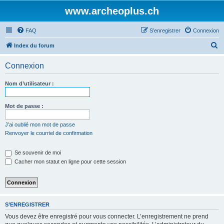
www.archeoplus.ch
FAQ
S’enregistrer
Connexion
R
Index du forum
e
Connexion
c
h
Nom d’utilisateur :
e
r
Mot de passe :
c
J’ai oublié mon mot de passe
h
Renvoyer le courriel de confirmation
e
Se souvenir de moi
r
Cacher mon statut en ligne pour cette session
S’ENREGISTRER
Vous devez être enregistré pour vous connecter. L’enregistrement ne prend