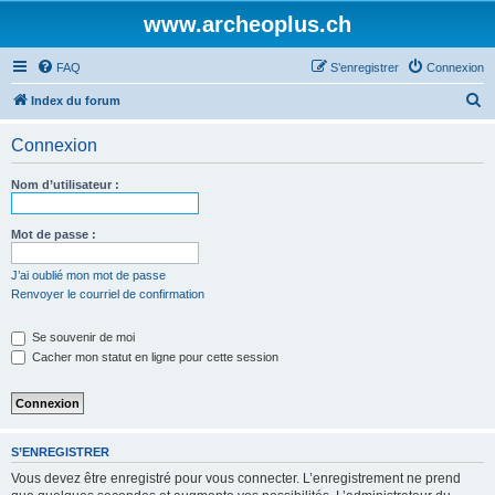
www.archeoplus.ch
FAQ
S’enregistrer
Connexion
R
Index du forum
e
Connexion
c
h
Nom d’utilisateur :
e
r
Mot de passe :
c
J’ai oublié mon mot de passe
h
Renvoyer le courriel de confirmation
e
Se souvenir de moi
r
Cacher mon statut en ligne pour cette session
S’ENREGISTRER
Vous devez être enregistré pour vous connecter. L’enregistrement ne prend