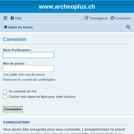
www.archeoplus.ch
FAQ
S’enregistrer
Connexion
R
Index du forum
e
Connexion
c
h
Nom d’utilisateur :
e
r
Mot de passe :
c
J’ai oublié mon mot de passe
h
Renvoyer le courriel de confirmation
e
Se souvenir de moi
r
Cacher mon statut en ligne pour cette session
S’ENREGISTRER
Vous devez être enregistré pour vous connecter. L’enregistrement ne prend