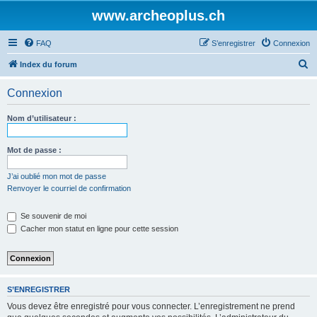
www.archeoplus.ch
FAQ
S’enregistrer
Connexion
R
Index du forum
e
Connexion
c
h
Nom d’utilisateur :
e
r
Mot de passe :
c
J’ai oublié mon mot de passe
h
Renvoyer le courriel de confirmation
e
Se souvenir de moi
r
Cacher mon statut en ligne pour cette session
S’ENREGISTRER
Vous devez être enregistré pour vous connecter. L’enregistrement ne prend