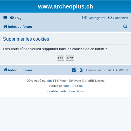
www.archeoplus.ch
FAQ
S’enregistrer
Connexion
R
Index du forum
e
Supprimer les cookies
c
h
Êtes-vous sûr de vouloir supprimer tous les cookies de ce forum ?
e
r
c
Index du forum
Heures au format
UTC+02:00
h
Développé par
phpBB
® Forum Software © phpBB Limited
e
Traduit par
phpBB-fr.com
r
Confidentialité
|
Conditions