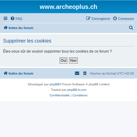
www.archeoplus.ch
FAQ
S’enregistrer
Connexion
R
Index du forum
e
Supprimer les cookies
c
h
Êtes-vous sûr de vouloir supprimer tous les cookies de ce forum ?
e
r
c
Index du forum
Heures au format
UTC+02:00
h
Développé par
phpBB
® Forum Software © phpBB Limited
e
Traduit par
phpBB-fr.com
r
Confidentialité
|
Conditions