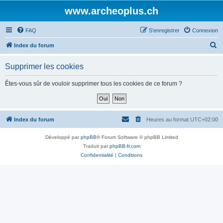
www.archeoplus.ch
FAQ
S’enregistrer
Connexion
R
Index du forum
e
Supprimer les cookies
c
h
Êtes-vous sûr de vouloir supprimer tous les cookies de ce forum ?
e
r
c
Index du forum
Heures au format
UTC+02:00
h
Développé par
phpBB
® Forum Software © phpBB Limited
e
Traduit par
phpBB-fr.com
r
Confidentialité
|
Conditions