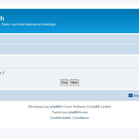
ch
 - Swiss and international archaeology
m ?
Nou
Développé par
phpBB
® Forum Software © phpBB Limited
Traduit par
phpBB-fr.com
Confidentialité
|
Conditions