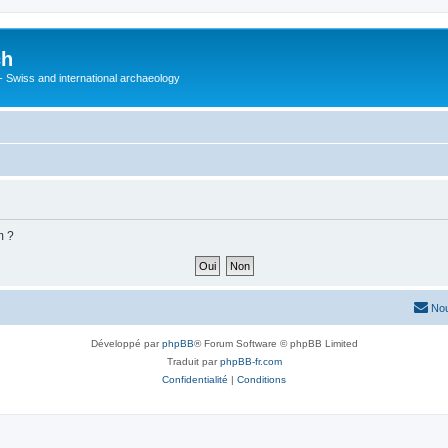
ch
 - Swiss and international archaeology
m ?
Nou
Développé par
phpBB
® Forum Software © phpBB Limited
Traduit par
phpBB-fr.com
Confidentialité
|
Conditions