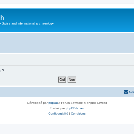
ch
 - Swiss and international archaeology
m ?
Nou
Développé par
phpBB
® Forum Software © phpBB Limited
Traduit par
phpBB-fr.com
Confidentialité
|
Conditions