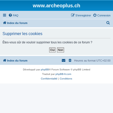
www.archeoplus.ch
FAQ
S’enregistrer
Connexion
R
Index du forum
e
Supprimer les cookies
c
h
Êtes-vous sûr de vouloir supprimer tous les cookies de ce forum ?
e
r
c
Index du forum
Heures au format
UTC+02:00
h
Développé par
phpBB
® Forum Software © phpBB Limited
e
Traduit par
phpBB-fr.com
r
Confidentialité
|
Conditions