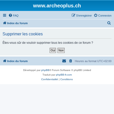
www.archeoplus.ch
FAQ
S’enregistrer
Connexion
R
Index du forum
e
Supprimer les cookies
c
h
Êtes-vous sûr de vouloir supprimer tous les cookies de ce forum ?
e
r
c
Index du forum
Heures au format
UTC+02:00
h
Développé par
phpBB
® Forum Software © phpBB Limited
e
Traduit par
phpBB-fr.com
r
Confidentialité
|
Conditions