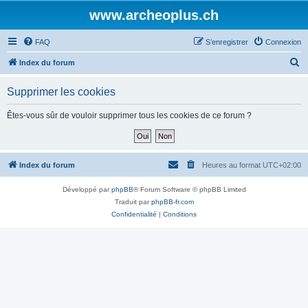
www.archeoplus.ch
FAQ
S’enregistrer
Connexion
R
Index du forum
e
Supprimer les cookies
c
h
Êtes-vous sûr de vouloir supprimer tous les cookies de ce forum ?
e
r
c
Index du forum
Heures au format
UTC+02:00
h
Développé par
phpBB
® Forum Software © phpBB Limited
e
Traduit par
phpBB-fr.com
r
Confidentialité
|
Conditions