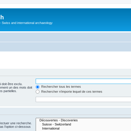
ch
 - Swiss and international archaeology
 doit être exclu.
Rechercher tous les termes
ement un des mots doit
s partielles.
Rechercher n’importe lequel de ces termes
fectuer une recherche.
s l’option ci-dessous