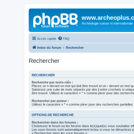
www.archeoplus.
Archéologie suisse et internationale
Accès rapide
FAQ
Index du forum
Rechercher
Rechercher
RECHERCHER
Recherche par mots-clés :
Placez un
+
devant un mot qui doit être trouvé et un
-
devant un mot qui
Saisissez une suite de mots séparés par des
|
entre crochets si uniqu
être trouvé. Utilisez le caractère « * » comme joker pour des recherche
Rechercher par auteur :
Utilisez le caractère « * » comme joker pour des recherches partielles.
OPTIONS DE RECHERCHE
Rechercher dans les forums :
Choisissez le forum ou les forums dans le(s)quel(s) vous souhaitez ef
Les sous-forums sont automatiquement inclus si vous ne désactivez pa
« Rechercher dans les sous-forums ».