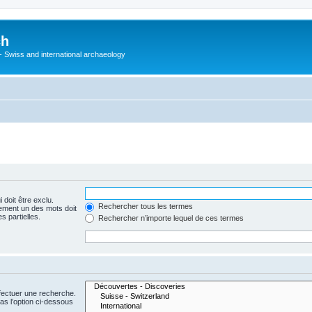
ch
 - Swiss and international archaeology
 doit être exclu.
Rechercher tous les termes
ement un des mots doit
s partielles.
Rechercher n’importe lequel de ces termes
fectuer une recherche.
s l’option ci-dessous