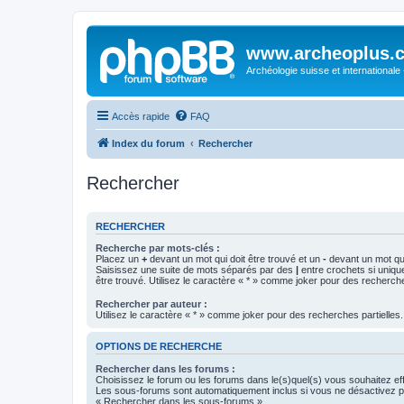
www.archeoplus.
Archéologie suisse et internationale
Accès rapide
FAQ
Index du forum
Rechercher
Rechercher
RECHERCHER
Recherche par mots-clés :
Placez un
+
devant un mot qui doit être trouvé et un
-
devant un mot qui
Saisissez une suite de mots séparés par des
|
entre crochets si uniqu
être trouvé. Utilisez le caractère « * » comme joker pour des recherche
Rechercher par auteur :
Utilisez le caractère « * » comme joker pour des recherches partielles.
OPTIONS DE RECHERCHE
Rechercher dans les forums :
Choisissez le forum ou les forums dans le(s)quel(s) vous souhaitez ef
Les sous-forums sont automatiquement inclus si vous ne désactivez pa
« Rechercher dans les sous-forums ».