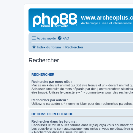
www.archeoplus.
Archéologie suisse et internationale
Accès rapide
FAQ
Index du forum
Rechercher
Rechercher
RECHERCHER
Recherche par mots-clés :
Placez un
+
devant un mot qui doit être trouvé et un
-
devant un mot qui
Saisissez une suite de mots séparés par des
|
entre crochets si uniqu
être trouvé. Utilisez le caractère « * » comme joker pour des recherche
Rechercher par auteur :
Utilisez le caractère « * » comme joker pour des recherches partielles.
OPTIONS DE RECHERCHE
Rechercher dans les forums :
Choisissez le forum ou les forums dans le(s)quel(s) vous souhaitez ef
Les sous-forums sont automatiquement inclus si vous ne désactivez pa
« Rechercher dans les sous-forums ».