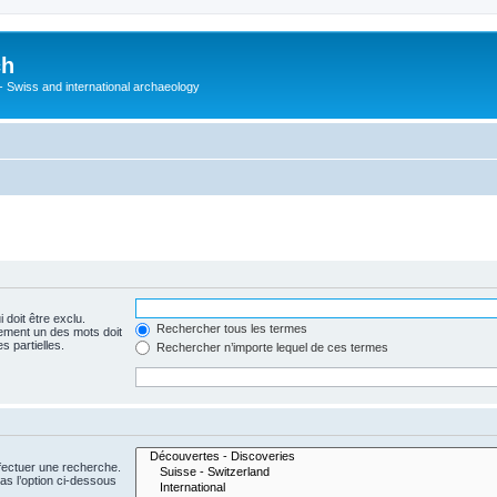
ch
 - Swiss and international archaeology
 doit être exclu.
Rechercher tous les termes
ement un des mots doit
s partielles.
Rechercher n’importe lequel de ces termes
fectuer une recherche.
s l’option ci-dessous