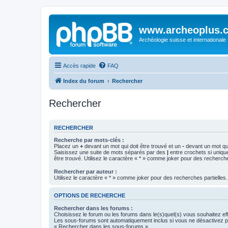
www.archeoplus.
Archéologie suisse et internationale
Accès rapide
FAQ
Index du forum
Rechercher
Rechercher
RECHERCHER
Recherche par mots-clés :
Placez un
+
devant un mot qui doit être trouvé et un
-
devant un mot qui
Saisissez une suite de mots séparés par des
|
entre crochets si uniqu
être trouvé. Utilisez le caractère « * » comme joker pour des recherche
Rechercher par auteur :
Utilisez le caractère « * » comme joker pour des recherches partielles.
OPTIONS DE RECHERCHE
Rechercher dans les forums :
Choisissez le forum ou les forums dans le(s)quel(s) vous souhaitez ef
Les sous-forums sont automatiquement inclus si vous ne désactivez pa
« Rechercher dans les sous-forums ».