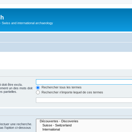
ch
 - Swiss and international archaeology
 doit être exclu.
Rechercher tous les termes
ement un des mots doit
s partielles.
Rechercher n’importe lequel de ces termes
fectuer une recherche.
s l’option ci-dessous