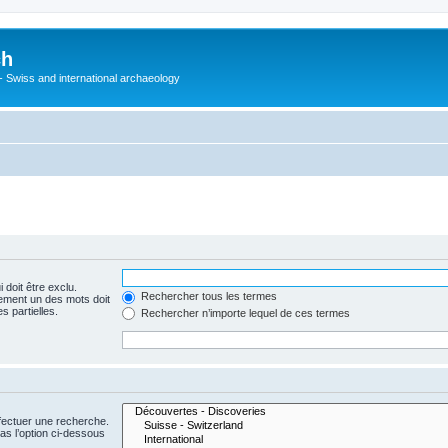
ch
 - Swiss and international archaeology
 doit être exclu.
Rechercher tous les termes
ement un des mots doit
s partielles.
Rechercher n’importe lequel de ces termes
fectuer une recherche.
s l’option ci-dessous