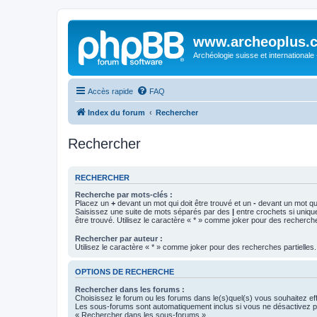
www.archeoplus.
Archéologie suisse et internationale
Accès rapide
FAQ
Index du forum
Rechercher
Rechercher
RECHERCHER
Recherche par mots-clés :
Placez un
+
devant un mot qui doit être trouvé et un
-
devant un mot qui
Saisissez une suite de mots séparés par des
|
entre crochets si uniqu
être trouvé. Utilisez le caractère « * » comme joker pour des recherche
Rechercher par auteur :
Utilisez le caractère « * » comme joker pour des recherches partielles.
OPTIONS DE RECHERCHE
Rechercher dans les forums :
Choisissez le forum ou les forums dans le(s)quel(s) vous souhaitez ef
Les sous-forums sont automatiquement inclus si vous ne désactivez pa
« Rechercher dans les sous-forums ».